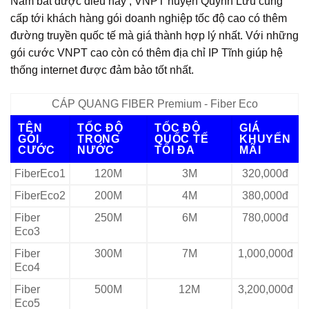
Nắm bắt được điều này , VNPT huyện Quỳnh Lưu cung
cấp tới khách hàng gói doanh nghiệp tốc độ cao có thêm
đường truyền quốc tế mà giá thành hợp lý nhất. Với những
gói cước VNPT cao còn có thêm địa chỉ IP Tĩnh giúp hệ
thống internet được đảm bảo tốt nhất.
CÁP QUANG FIBER Premium - Fiber Eco
TÊN
TỐC ĐỘ
TỐC ĐỘ
GIÁ
GÓI
TRONG
QUỐC TẾ
KHUYẾN
CƯỚC
NƯỚC
TỐI ĐA
MÃI
FiberEco1
120M
3M
320,000đ
FiberEco2
200M
4M
380,000đ
Fiber
250M
6M
780,000đ
Eco3
Fiber
300M
7M
1,000,000đ
Eco4
Fiber
500M
12M
3,200,000đ
Eco5