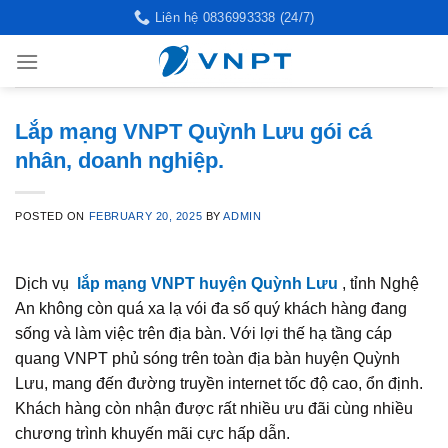
Skip
Liên hệ 0836993338 (24/7)
to
content
Lắp mạng VNPT Quỳnh Lưu gói cá
nhân, doanh nghiệp.
POSTED ON
FEBRUARY 20, 2025
BY
ADMIN
Dịch vụ
lắp mạng VNPT huyện Quỳnh Lưu
, tỉnh Nghệ
An không còn quá xa lạ vói đa số quý khách hàng đang
sống và làm việc trên địa bàn. Với lợi thế hạ tầng cáp
quang VNPT phủ sóng trên toàn địa bàn huyện Quỳnh
Lưu, mang đến đường truyền internet tốc độ cao, ổn định.
Khách hàng còn nhận được rất nhiều ưu đãi cùng nhiều
chương trình khuyến mãi cực hấp dẫn.