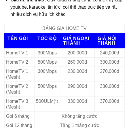
youtube, karaoke, tin tức, coi thể thao trực tiếp và rất
nhiều dịch vụ hữu ích khác.
BẢNG GIÁ HOME TV
TÊN GÓI
TỐC ĐỘ
GIÁ NGOẠI
GIÁ NỘI
THÀNH
THÀNH
HomeTV 1
300Mbps
200,000đ
240,000đ
HomeTV 2
500Mbps
260,000đ
300,000đ
HomeTV 1
300Mbps
230,000đ
270,000đ
(Mesh)
HomeTV 2
500Mbps
290,000đ
330,000đ
(Mesh)
HomeTV 3
500ULM(*)
330,000đ
370,000đ
(Mesh)
Gói 6 tháng
Không tặng cước
Gói 12 tháng
Tặng 1 tháng cước