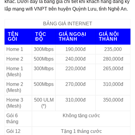
khác. Dưới đây là bảng giá chi tiết khi khách hàng đăng ký
lắp mạng wifi VNPT trên huyện Quỳnh Lưu, tỉnh Nghệ An.
BẢNG GIÁ INTERNET
TÊN
TỐC
GIÁ NGOẠI
GIÁ NỘI
GÓI
ĐỘ
THÀNH
THÀNH
Home 1
300Mbps
190,000đ
235,000
Home 2
500Mbps
240,000đ
280,000đ
Home 1
300Mbps
220,000đ
265,000đ
(Mesh)
Home 2
500Mbps
270,000đ
310,000đ
(Mesh)
Home 3
500 ULM
310,000đ
350,000đ
(Mesh)
(*)
Gói 6
Không tặng cước
tháng
Gói 12
Tặng 1 tháng cước