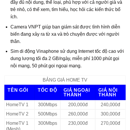
đầy đủ nội dung, thể loại, phù hợp với cả người già và
trẻ nhỏ, có thể xem, tìm hiểu, học hỏi các kiến thức bổ
ích.
Camera VNPT giúp bạn giám sát được tình hình diễn
biến đang xảy ra từ xa và trò chuyện được với người
thân.
Sim di động Vinaphone sử dụng Internet tốc độ cao với
dung lượng tối đa 2 GB/ngày, miễn phí 1000 phút gọi
nội mạng, 50 phút gọi ngoại mạng.
BẢNG GIÁ HOME TV
TÊN GÓI
TỐC ĐỘ
GIÁ NGOẠI
GIÁ NỘI
THÀNH
THÀNH
HomeTV 1
300Mbps
200,000đ
240,000đ
HomeTV 2
500Mbps
260,000đ
300,000đ
HomeTV 1
300Mbps
230,000đ
270,000đ
(Mesh)