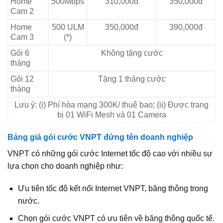
Home
500Mbps
310,000đ
350,000đ
Cam 2
Home
500 ULM
350,000đ
390,000đ
Cam 3
(*)
Gói 6
Không tặng cước
tháng
Gói 12
Tặng 1 tháng cước
tháng
Lưu ý: (i) Phí hòa mạng 300K/ thuê bao; (ii) Được trang
bị 01 WiFi Mesh và 01 Camera
Bảng giá gói cước VNPT đứng tên doanh nghiệp
VNPT có những gói cước Internet tốc độ cao với nhiều sự
lựa chọn cho doanh nghiệp như:
Ưu tiên tốc độ kết nối Internet VNPT, băng thông trong
nước.
Chọn gói cước VNPT có ưu tiên về băng thông quốc tế.