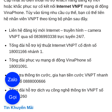
Cập nhật số điện thoại hỗ trợ khách hàng đăng ký mới
hoặc khắc phục sự cố kết nối
Internet VNPT
mạng di động
VinaPhone. Tùy vào từng nhu cầu cụ thể, bạn có thể liên
hệ nhân viên VNPT theo từng bộ phận sau đây.
Liên hệ đăng ký mới Internet – truyền hình – camera
VNPT qua số 0836993338 trực tuyến 24/7.
Tổng đài hỗ trợ kỹ thuật Internet VNPT cố định số
18001166 nhánh 1.
Tổng đài phục vụ mạng di động VinaPhone số
18001091.
Kiểm tra thông tin cước, gia hạn tiền cước VNPT nhanh
Zalo
nhất số 0888000666
Tổng đài hỗ trợ dịch vụ công nghệ thông tin VNPT số
18001260
Gọi
Tin Khuyến Mãi