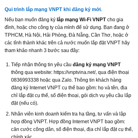
Qui trình lắp mạng VNPT khi đăng ký mới.
Nếu bạn muốn đăng ký
lắp mạng Wi‑Fi VNPT
cho gia
đình, hoặc cho công ty của mình để sử dụng. Bạn đang ở
TPHCM, Hà Nội, Hải Phòng, Đà Nẵng, Cần Thơ, hoặc ở
các tỉnh thành khác trên cả nước muốn lắp đặt VNPT hãy
tham khảo nhanh 3 bước sau đây:
Tiếp nhận thông tin yêu cầu
đăng ký mạng VNPT
thông qua website: https://vnptvina.net/, qua điện thoại
0836993338 hoặc qua Zalo. Thông tin khách hàng
đăng ký Internet VNPT cụ thể bao gồm: họ và tên, địa
chỉ lắp đặt cụ thể, số điện thoại, gói dịch vụ yêu cầu lắp
đặt (nếu có).
Nhân viên kinh doanh kiểm tra hạ tầng, tư vấn và lập
hợp đồng VNPT. Hợp đồng Internet VNPT bao gồm:
căn cước công dân, số điện thoại, địa chỉ lắp đặt cụ thể,
chính xác.