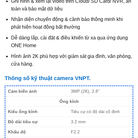
Ghi hình & xem lại video trên Cloud/ SD Card/ NVR, an
toàn và bảo mật dữ liệu
Nhận diện chuyển động & cảnh báo thông minh khi
phát hiện hoạt động bất thường
Dễ dàng lắp, cài đặt & điều khiển từ xa qua ứng dụng
ONE Home
Hình ảnh 2K phù hợp với giám sát gia đình, văn phòng,
cửa hàng.
Thông số kỹ thuật camera VNPT.
Cảm biến ảnh
3MP (2K), 2.8’’
Ống kính
Kiểu ống kính
Tiêu cự có độ dài cố định
Độ dài tiêu cự
3.2 mm
Khẩu độ
F2.2