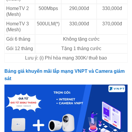
HomeTV 2
500Mbps
290,000đ
330,000đ
(Mesh)
HomeTV 3
500ULM(*)
330,000đ
370,000đ
(Mesh)
Gói 6 tháng
Không tặng cước
Gói 12 tháng
Tặng 1 tháng cước
Lưu ý: (i) Phí hòa mạng 300K/ thuê bao
Bảng giá khuyến mãi lắp mạng VNPT và Camera giám
sát