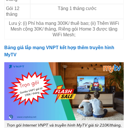
Gói 12
Tặng 1 tháng cước
tháng
Lưu ý: (i) Phí hòa mạng 300K/ thuê bao; (ii) Thêm WiFi
Mesh cộng 30K/ tháng, Riêng gói Home 3 được tặng
WiFi Mesh;
Bảng giá lắp mạng VNPT kết hợp thêm truyền hình
MyTV
Trọn gói Internet VNPT và truyền hình MyTV giá từ 210K/tháng,