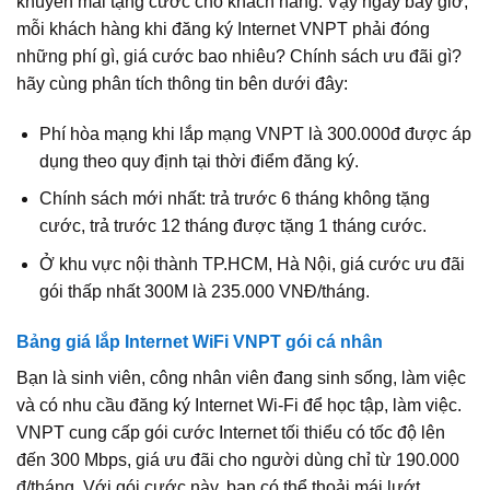
khuyến mãi tặng cước cho khách hàng. Vậy ngay bây giờ,
mỗi khách hàng khi đăng ký Internet VNPT phải đóng
những phí gì, giá cước bao nhiêu? Chính sách ưu đãi gì?
hãy cùng phân tích thông tin bên dưới đây:
Phí hòa mạng khi lắp mạng VNPT là 300.000đ được áp
dụng theo quy định tại thời điểm đăng ký.
Chính sách mới nhất: trả trước 6 tháng không tặng
cước, trả trước 12 tháng được tặng 1 tháng cước.
Ở khu vực nội thành TP.HCM, Hà Nội, giá cước ưu đãi
gói thấp nhất 300M là 235.000 VNĐ/tháng.
Bảng giá lắp Internet WiFi VNPT gói cá nhân
Bạn là sinh viên, công nhân viên đang sinh sống, làm việc
và có nhu cầu đăng ký Internet Wi‑Fi để học tập, làm việc.
VNPT cung cấp gói cước Internet tối thiểu có tốc độ lên
đến 300 Mbps, giá ưu đãi cho người dùng chỉ từ 190.000
đ/tháng. Với gói cước này, bạn có thể thoải mái lướt