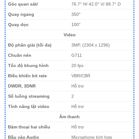
Góc quan sát/
76.7° H/ 42.0° V/ 88.7° D
Quay ngang
350°
Quay dọc
100°
Video
Độ phân giải (tối đa)
3MP, (2304 x 1296)
Chuẩn nén
G711
Tốc độ khung hình
20 fps
Điều khiển bit rate
VBR/CBR
DWDR, 3DNR
Hỗ trợ
Số luồng streaming
2
Tính năng lật video
Hỗ trợ
Âm thanh
Đàm thoại hai chiều
Hỗ trợ
Đầu vào Audio
Microphone tích hợp