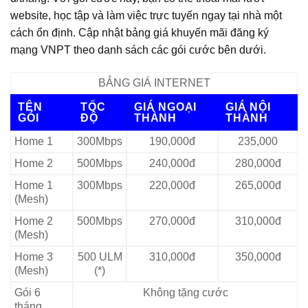
website, học tập và làm việc trực tuyến ngay tại nhà một
cách ổn định. Cập nhật bảng giá khuyến mãi đăng ký
mạng VNPT theo danh sách các gói cước bên dưới.
BẢNG GIÁ INTERNET
TÊN
TỐC
GIÁ NGOẠI
GIÁ NỘI
GÓI
ĐỘ
THÀNH
THÀNH
Home 1
300Mbps
190,000đ
235,000
Home 2
500Mbps
240,000đ
280,000đ
Home 1
300Mbps
220,000đ
265,000đ
(Mesh)
Home 2
500Mbps
270,000đ
310,000đ
(Mesh)
Home 3
500 ULM
310,000đ
350,000đ
(Mesh)
(*)
Gói 6
Không tặng cước
tháng