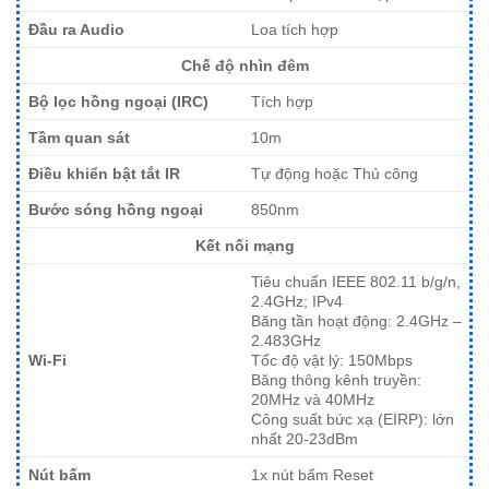
Đầu ra Audio
Loa tích hợp
Chế độ nhìn đêm
Bộ lọc hồng ngoại (IRC)
Tích hợp
Tầm quan sát
10m
Điều khiển bật tắt IR
Tự động hoặc Thủ công
Bước sóng hồng ngoại
850nm
Kết nối mạng
Tiêu chuẩn IEEE 802.11 b/g/n,
2.4GHz; IPv4
Băng tần hoạt động: 2.4GHz –
2.483GHz
Wi-Fi
Tốc độ vật lý: 150Mbps
Băng thông kênh truyền:
20MHz và 40MHz
Công suất bức xạ (EIRP): lớn
nhất 20-23dBm
Nút bấm
1x nút bấm Reset