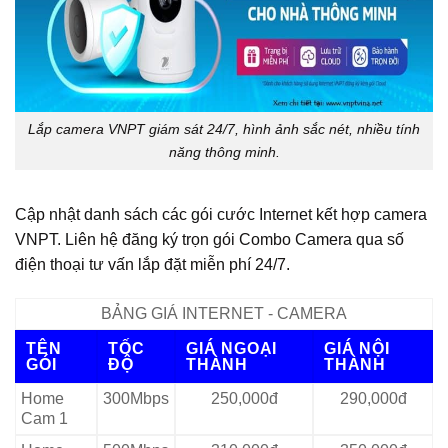
Lắp camera VNPT giám sát 24/7, hình ảnh sắc nét, nhiều tính
năng thông minh.
Cập nhật danh sách các gói cước Internet kết hợp camera
VNPT. Liên hệ đăng ký trọn gói Combo Camera qua số
điện thoại tư vấn lắp đặt miễn phí 24/7.
BẢNG GIÁ INTERNET - CAMERA
TÊN
TỐC
GIÁ NGOẠI
GIÁ NỘI
GÓI
ĐỘ
THÀNH
THÀNH
Home
300Mbps
250,000đ
290,000đ
Cam 1