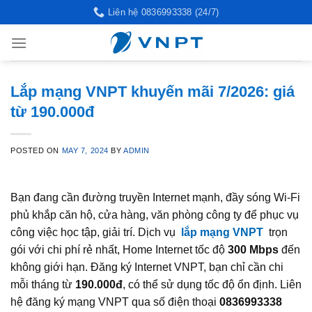
Skip
Liên hệ 0836993338 (24/7)
to
content
Lắp mạng VNPT khuyến mãi 7/2026: giá
từ 190.000đ
POSTED ON
MAY 7, 2024
BY
ADMIN
Bạn đang cần đường truyền Internet mạnh, đầy sóng Wi‑Fi
phủ khắp căn hộ, cửa hàng, văn phòng công ty để phục vụ
công việc học tập, giải trí. Dịch vụ
lắp mạng VNPT
trọn
gói với chi phí rẻ nhất, Home Internet tốc độ
300 Mbps
đến
không giới hạn.
Đăng ký Internet VNPT, bạn chỉ cần chi
mỗi tháng từ
190.000đ
,
có thể sử dụng tốc độ ổn định.
Liên
hệ đăng ký mạng VNPT qua số điện thoại
0836993338