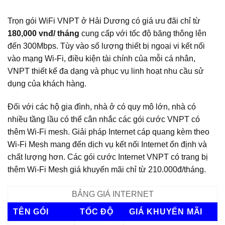
Trọn gói WiFi VNPT ở Hải Dương có giá ưu đãi chỉ từ
180,000 vnđ/ tháng
cung cấp với tốc độ băng thông lên
đến 300Mbps. Tùy vào số lượng thiết bị ngoại vi kết nối
vào mạng Wi‑Fi, điều kiện tài chính của mỗi cá nhân,
VNPT thiết kế đa dạng và phục vụ linh hoạt nhu cầu sử
dụng của khách hàng.
Đối với các hộ gia đình, nhà ở có quy mô lớn, nhà có
nhiều tầng lầu có thể cân nhắc các gói cước VNPT có
thêm Wi‑Fi mesh. Giải pháp Internet cáp quang kèm theo
Wi‑Fi Mesh mang đến dịch vụ kết nối Internet ổn định và
chất lượng hơn. Các gói cước Internet VNPT có trang bị
thêm Wi‑Fi Mesh giá khuyến mãi chỉ từ 210.000đ/tháng.
BẢNG GIÁ INTERNET
TÊN GÓI
TỐC ĐỘ
GIÁ KHUYẾN MÃI