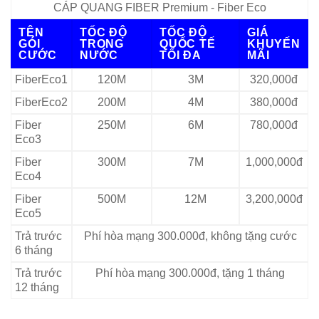
CÁP QUANG FIBER Premium - Fiber Eco
TÊN
TỐC ĐỘ
TỐC ĐỘ
GIÁ
GÓI
TRONG
QUỐC TẾ
KHUYẾN
CƯỚC
NƯỚC
TỐI ĐA
MÃI
FiberEco1
120M
3M
320,000đ
FiberEco2
200M
4M
380,000đ
Fiber
250M
6M
780,000đ
Eco3
Fiber
300M
7M
1,000,000đ
Eco4
Fiber
500M
12M
3,200,000đ
Eco5
Trả trước
Phí hòa mạng 300.000đ, không tặng cước
6 tháng
Trả trước
Phí hòa mạng 300.000đ, tặng 1 tháng
12 tháng