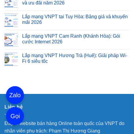
và ưu đãi năm 2026
Lắp mạng VNPT tại Tuy Hòa: Bảng giá và khuyến
mãi 2026
Lắp mạng VNPT Cam Ranh (Khánh Hòa): Gói
cước Internet 2026
Lắp mạng VNPT Hương Trà (Huế): Giải pháp Wi-
Fi 6 siêu tốc
Zalo
Liên hệ
Gọi
Đây là website bán hàng Online toàn quốc của VNPT do
nhân viên phụ trách: Phạm Thị Hương Giang