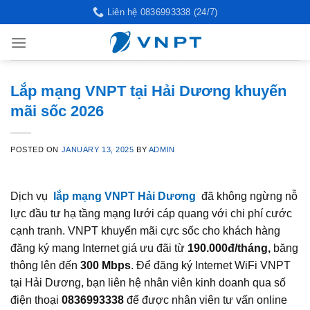
Skip
Liên hệ 0836993338 (24/7)
to
content
Lắp mạng VNPT tại Hải Dương khuyến
mãi sốc 2026
POSTED ON
JANUARY 13, 2025
BY
ADMIN
Dịch vụ
lắp mạng VNPT Hải Dương
đã không ngừng nỗ
lực đầu tư hạ tầng mạng lưới cáp quang với chi phí cước
cạnh tranh. VNPT khuyến mãi cực sốc cho khách hàng
đăng ký mạng Internet giá ưu đãi từ
190.000đ/tháng,
băng
thông lên đến
300 Mbps
. Để đăng ký Internet WiFi VNPT
tại Hải Dương, bạn liên hệ nhân viên kinh doanh qua số
điện thoại
0836993338
để được nhân viên tư vấn online