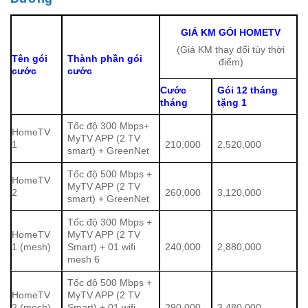
GIÁ KM GÓI HOMETV
(Giá KM thay đổi tùy thời
Tên gói
Thành phần gói
điểm)
cước
cước
Cước
Gói 12 tháng
tháng
tặng 1
Tốc độ 300 Mbps+
HomeTV
MyTV APP (2 TV
1
210,000
2,520,000
smart) + GreenNet
Tốc độ 500 Mbps +
HomeTV
MyTV APP (2 TV
2
260,000
3,120,000
smart) + GreenNet
Tốc độ 300 Mbps +
HomeTV
MyTV APP (2 TV
1 (mesh)
Smart) + 01 wifi
240,000
2,880,000
mesh 6
Tốc độ 500 Mbps +
HomeTV
MyTV APP (2 TV
2 (mesh)
Smart) + 01 wifi
290,000
3,480,000