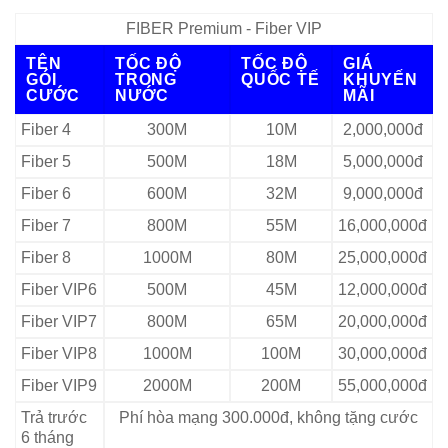
FIBER Premium - Fiber VIP
TÊN
TỐC ĐỘ
TỐC ĐỘ
GIÁ
GÓI
TRONG
QUỐC TẾ
KHUYẾN
CƯỚC
NƯỚC
MÃI
Fiber 4
300M
10M
2,000,000đ
Fiber 5
500M
18M
5,000,000đ
Fiber 6
600M
32M
9,000,000đ
Fiber 7
800M
55M
16,000,000đ
Fiber 8
1000M
80M
25,000,000đ
Fiber VIP6
500M
45M
12,000,000đ
Fiber VIP7
800M
65M
20,000,000đ
Fiber VIP8
1000M
100M
30,000,000đ
Fiber VIP9
2000M
200M
55,000,000đ
Trả trước
Phí hòa mạng 300.000đ, không tặng cước
6 tháng