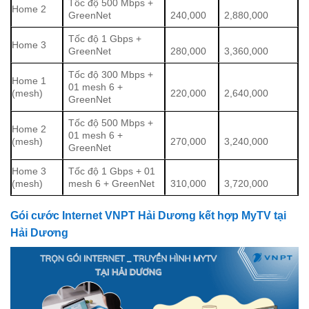
Tốc độ 500 Mbps +
Home 2
GreenNet
240,000
2,880,000
Tốc độ 1 Gbps +
Home 3
GreenNet
280,000
3,360,000
Tốc độ 300 Mbps +
Home 1
01 mesh 6 +
(mesh)
220,000
2,640,000
GreenNet
Tốc độ 500 Mbps +
Home 2
01 mesh 6 +
(mesh)
270,000
3,240,000
GreenNet
Home 3
Tốc độ 1 Gbps + 01
(mesh)
mesh 6 + GreenNet
310,000
3,720,000
Gói cước Internet VNPT Hải Dương kết hợp MyTV tại
Hải Dương