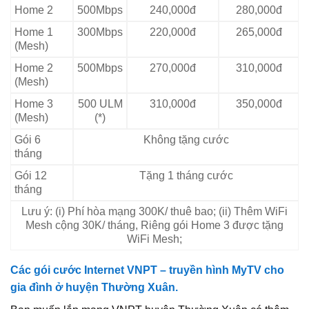
Home 2
500Mbps
240,000đ
280,000đ
Home 1
300Mbps
220,000đ
265,000đ
(Mesh)
Home 2
500Mbps
270,000đ
310,000đ
(Mesh)
Home 3
500 ULM
310,000đ
350,000đ
(Mesh)
(*)
Gói 6
Không tặng cước
tháng
Gói 12
Tặng 1 tháng cước
tháng
Lưu ý: (i) Phí hòa mạng 300K/ thuê bao; (ii) Thêm WiFi
Mesh cộng 30K/ tháng, Riêng gói Home 3 được tặng
WiFi Mesh;
Các gói cước Internet VNPT – truyền hình MyTV cho
gia đình ở huyện Thường Xuân.