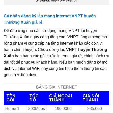
đ/ tháng, miễn phí thiết bị.
Cá nhân đăng ký lắp mạng Internet VNPT huyện
Thường Xuân giá rẻ.
Để đáp ứng nhu cầu sử dụng mạng VNPT tại huyện
Thường Xuân ngày càng tăng cao. VNPT tăng cường mở
rộng phạm vi cung cấp hạ tầng Internet khắp các đơn vị
hành chính huyện. Chưa dừng lại,
VNPT huyện Thường
Xuân
ban hành các gói cước Internet giá rẻ, chính sách ưu
đãi tốt để phục vụ khách hàng. Nếu bạn muốn đăng ký mỗi
dịch vụ Internet WiFi hãy cùng tìm hiểu thêm thông tin các
gói cước bên dưới.
BẢNG GIÁ INTERNET
TÊN
TỐC
GIÁ NGOẠI
GIÁ NỘI
GÓI
ĐỘ
THÀNH
THÀNH
Home 1
300Mbps
190,000đ
235,000