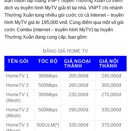
Bạn muốn lắp mạng VNPT huyện Thường Xuân có thêm
dịch vụ truyền hình MyTV giải trí tại nhà. VNPT chi nhánh
Thường Xuân tung nhiều gói cước có cả Internet – truyền
hình MyTV giá từ 195,000 vnđ. Cùng điểm qua một số gói
cước Combo (internet – truyền hình MyTV) tại huyện
Thường Xuân đang cung cấp, bao gồm:
BẢNG GIÁ HOME TV
TÊN GÓI
TỐC ĐỘ
GIÁ NGOẠI
GIÁ NỘI
THÀNH
THÀNH
HomeTV 1
300Mbps
200,000đ
240,000đ
HomeTV 2
500Mbps
260,000đ
300,000đ
HomeTV 1
300Mbps
230,000đ
270,000đ
(Mesh)
HomeTV 2
500Mbps
290,000đ
330,000đ
(Mesh)
HomeTV 3
500ULM(*)
330,000đ
370,000đ
(Mesh)