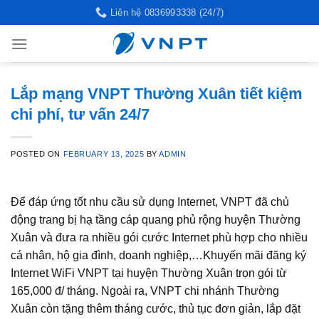
Skip
Liên hệ 0836993338 (24/7)
to
content
Lắp mạng VNPT Thường Xuân tiết kiệm
chi phí, tư vấn 24/7
POSTED ON
FEBRUARY 13, 2025
BY
ADMIN
Để đáp ứng tốt nhu cầu sử dụng Internet, VNPT đã chủ
động trang bị hạ tầng cáp quang phủ rộng huyện Thường
Xuân và đưa ra nhiều gói cước Internet phù hợp cho nhiều
cá nhân, hộ gia đình, doanh nghiệp,…Khuyến mãi đăng ký
Internet WiFi VNPT tại huyện Thường Xuân trọn gói từ
165,000 đ/ tháng. Ngoài ra, VNPT chi nhánh Thường
Xuân còn tặng thêm tháng cước, thủ tục đơn giản, lắp đặt