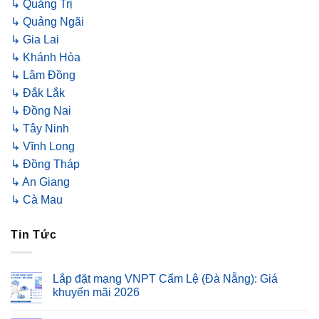
↳ Quảng Trị
↳ Quảng Ngãi
↳ Gia Lai
↳ Khánh Hòa
↳ Lâm Đồng
↳ Đắk Lắk
↳ Đồng Nai
↳ Tây Ninh
↳ Vĩnh Long
↳ Đồng Tháp
↳ An Giang
↳ Cà Mau
Tin Tức
Lắp đặt mạng VNPT Cẩm Lệ (Đà Nẵng): Giá
khuyến mãi 2026