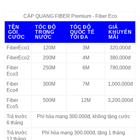
CÁP QUANG FIBER Premium - Fiber Eco
TÊN
TỐC ĐỘ
TỐC ĐỘ
GIÁ
GÓI
TRONG
QUỐC TẾ
KHUYẾN
CƯỚC
NƯỚC
TỐI ĐA
MÃI
FiberEco1
120M
3M
320,000đ
FiberEco2
200M
4M
380,000đ
Fiber
250M
6M
780,000đ
Eco3
Fiber
300M
7M
1,000,000đ
Eco4
Fiber
500M
12M
3,200,000đ
Eco5
Trả trước
Phí hòa mạng 300.000đ, không tặng cước
6 tháng
Trả trước
Phí hòa mạng 300.000đ, tặng 1 tháng
12 tháng