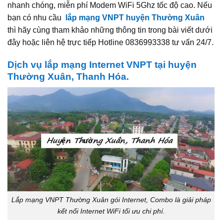
nhanh chóng, miễn phí Modem WiFi 5Ghz tốc độ cao. Nếu
bạn có nhu cầu
lắp mạng VNPT huyện Thường Xuân
thì hãy cùng tham khảo những thông tin trong bài viết dưới
đây hoặc liên hệ trực tiếp Hotline 0836993338 tư vấn 24/7.
Dịch vụ lắp mạng Internet VNPT tại huyện
Thường Xuân, Thanh Hóa.
Lắp mạng VNPT Thường Xuân gói Internet, Combo là giải pháp
kết nối Internet WiFi tối ưu chi phí.