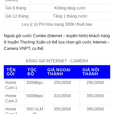
Gói 6 tháng
Không tặng cước
Gói 12 tháng
Tặng 1 tháng cước
Lưu ý: (i) Phí hòa mạng 300K/ thuê bao
Ngoài gói cước Combo (Internet – truyền hình) khách hàng
ở huyện Thường Xuân có thể lựa chọn gói cước Internet –
Camera VNPT, cụ thể:
BẢNG GIÁ INTERNET - CAMERA
TÊN
TỐC
GIÁ NGOẠI
GIÁ NỘI
GÓI
ĐỘ
THÀNH
THÀNH
Home
300Mbps
250,000đ
290,000đ
Cam 1
Home
500Mbps
310,000đ
350,000đ
Cam 2
Home
500 ULM
350,000đ
390,000đ