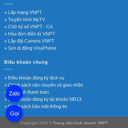
» Lắp mạng VNPT
» Truyền hình MyTV
» Chữ ký số VNPT - CA
» Hóa đơn điện tử VNPT
» Lắp đặt Camera VNPT
» Sim di động VinaPhone
Điều khoản chung
» Điều khoản đăng ký dịch vụ
» Chính sách vận chuyển và giao nhận
» Quy định thanh toán
Zalo
» Điều khoản đăng ký tài khoản NĐ13
» Chính sách bảo mật thông tin
Gọi
Copyright 2026 ©
Trung tâm kinh doanh VNPT