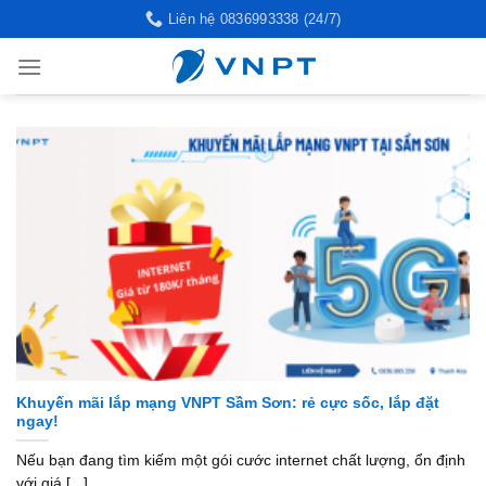
Skip
Liên hệ 0836993338 (24/7)
to
content
Khuyến mãi lắp mạng VNPT Sầm Sơn: rẻ cực sốc, lắp đặt
ngay!
Nếu bạn đang tìm kiếm một gói cước internet chất lượng, ổn định
với giá [...]