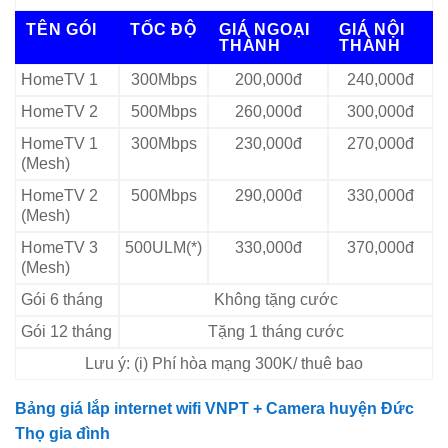
TÊN GÓI
TỐC ĐỘ
GIÁ NGOẠI
GIÁ NỘI
THÀNH
THÀNH
HomeTV 1
300Mbps
200,000đ
240,000đ
HomeTV 2
500Mbps
260,000đ
300,000đ
HomeTV 1
300Mbps
230,000đ
270,000đ
(Mesh)
HomeTV 2
500Mbps
290,000đ
330,000đ
(Mesh)
HomeTV 3
500ULM(*)
330,000đ
370,000đ
(Mesh)
Gói 6 tháng
Không tặng cước
Gói 12 tháng
Tặng 1 tháng cước
Lưu ý: (i) Phí hòa mạng 300K/ thuê bao
Bảng giá lắp internet wifi VNPT + Camera huyện Đức
Thọ gia đình