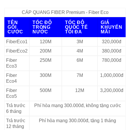
CÁP QUANG FIBER Premium - Fiber Eco
TÊN
TỐC ĐỘ
TỐC ĐỘ
GIÁ
GÓI
TRONG
QUỐC TẾ
KHUYẾN
CƯỚC
NƯỚC
TỐI ĐA
MÃI
FiberEco1
120M
3M
320,000đ
FiberEco2
200M
4M
380,000đ
Fiber
250M
6M
780,000đ
Eco3
Fiber
300M
7M
1,000,000đ
Eco4
Fiber
500M
12M
3,200,000đ
Eco5
Trả trước
Phí hòa mạng 300.000đ, không tặng cước
6 tháng
Trả trước
Phí hòa mạng 300.000đ, tặng 1 tháng
12 tháng