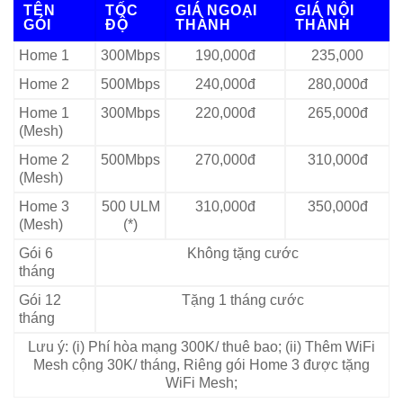
TÊN
TỐC
GIÁ NGOẠI
GIÁ NỘI
GÓI
ĐỘ
THÀNH
THÀNH
Home 1
300Mbps
190,000đ
235,000
Home 2
500Mbps
240,000đ
280,000đ
Home 1
300Mbps
220,000đ
265,000đ
(Mesh)
Home 2
500Mbps
270,000đ
310,000đ
(Mesh)
Home 3
500 ULM
310,000đ
350,000đ
(Mesh)
(*)
Gói 6
Không tặng cước
tháng
Gói 12
Tặng 1 tháng cước
tháng
Lưu ý: (i) Phí hòa mạng 300K/ thuê bao; (ii) Thêm WiFi
Mesh cộng 30K/ tháng, Riêng gói Home 3 được tặng
WiFi Mesh;