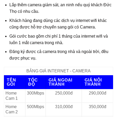
Lắp thêm camera giám sát, an ninh nếu quý khách Đức
Thọ có nhu cầu.
Khách hàng đang dùng các dịch vụ internet wifi khác
cũng được hỗ trợ chuyển sang gói có Camera.
Gói cước bao gồm chi phí 1 tháng của internet wifi và
luôn 1 mắt camera trong nhà.
Đăng ký được cả camera trong nhà và ngoài trời, đều
được phục vụ.
BẢNG GIÁ INTERNET - CAMERA
TÊN
TỐC
GIÁ NGOẠI
GIÁ NỘI
GÓI
ĐỘ
THÀNH
THÀNH
Home
300Mbps
250,000đ
290,000đ
Cam 1
Home
500Mbps
310,000đ
350,000đ
Cam 2