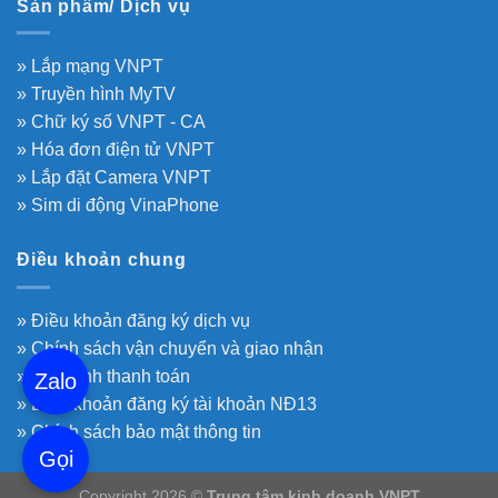
Sản phẩm/ Dịch vụ
» Lắp mạng VNPT
» Truyền hình MyTV
» Chữ ký số VNPT - CA
» Hóa đơn điện tử VNPT
» Lắp đặt Camera VNPT
» Sim di động VinaPhone
Điều khoản chung
» Điều khoản đăng ký dịch vụ
» Chính sách vận chuyển và giao nhận
» Quy định thanh toán
Zalo
» Điều khoản đăng ký tài khoản NĐ13
» Chính sách bảo mật thông tin
Gọi
Copyright 2026 ©
Trung tâm kinh doanh VNPT