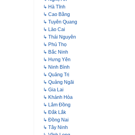
↳ Hà Tĩnh
↳ Cao Bằng
↳ Tuyên Quang
↳ Lào Cai
↳ Thái Nguyên
↳ Phú Thọ
↳ Bắc Ninh
↳ Hưng Yên
↳ Ninh Bình
↳ Quảng Trị
↳ Quảng Ngãi
↳ Gia Lai
↳ Khánh Hòa
↳ Lâm Đồng
↳ Đắk Lắk
↳ Đồng Nai
↳ Tây Ninh
↳ Vĩnh Long