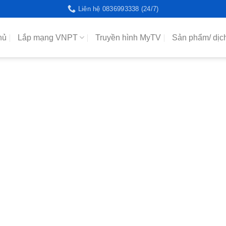
Liên hệ 0836993338 (24/7)
hủ
Lắp mạng VNPT
Truyền hình MyTV
Sản phẩm/ dịc