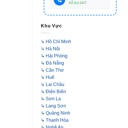
Hỗ trợ 24/7
Khu Vực
↳ Hồ Chí Minh
↳ Hà Nội
↳ Hải Phòng
↳ Đà Nẵng
↳ Cần Thơ
↳ Huế
↳ Lai Châu
↳ Điện Biên
↳ Sơn La
↳ Lạng Sơn
↳ Quảng Ninh
↳ Thanh Hóa
↳ Nghệ An