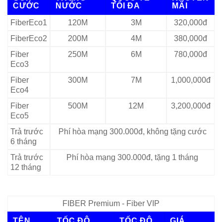
CƯỚC
NƯỚC
TỐI ĐA
MÃI
FiberEco1
120M
3M
320,000đ
FiberEco2
200M
4M
380,000đ
Fiber
250M
6M
780,000đ
Eco3
Fiber
300M
7M
1,000,000đ
Eco4
Fiber
500M
12M
3,200,000đ
Eco5
Trả trước
Phí hòa mạng 300.000đ, không tặng cước
6 tháng
Trả trước
Phí hòa mạng 300.000đ, tặng 1 tháng
12 tháng
FIBER Premium - Fiber VIP
TÊN
TỐC ĐỘ
TỐC ĐỘ
GIÁ