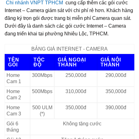
Chi nhánh VNPT TPHCM
cung cấp thêm các gói cước
Internet – Camera giám sát với chi phí rẻ hơn. Khách hàng
đăng ký trọn gói được trang bị miễn phí Camera quan sát.
Dưới đây là danh sách các gói cước Internet – Camera
đang triển khai tại phường Nhiêu Lộc, TPHCM.
BẢNG GIÁ INTERNET - CAMERA
TÊN
TỐC
GIÁ NGOẠI
GIÁ NỘI
GÓI
ĐỘ
THÀNH
THÀNH
Home
300Mbps
250,000đ
290,000đ
Cam 1
Home
500Mbps
310,000đ
350,000đ
Cam 2
Home
500 ULM
350,000đ
390,000đ
Cam 3
(*)
Gói 6
Không tặng cước
tháng