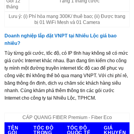
Gói 12
Tặng 1 tháng cước
tháng
Lưu ý: (i) Phí hòa mạng 300K/ thuê bao; (ii) Được trang
bị 01 WiFi Mesh và 01 Camera
Doanh nghiệp lắp đặt VNPT tại Nhiêu Lộc giá bao
nhiêu?
Tùy từng gói cước, tốc độ, có IP tĩnh hay không sẽ có mức
giá cước Internet khác nhau. Bạn đang tìm kiếm cho công
ty mình một đường truyền internet tốc độ cao để phục vụ
công việc thì không thể bỏ qua mạng VNPT. Với chi phí rẻ,
băng thông ổn định, dịch vụ chăm sóc khách hàng siêu
nhanh. Cùng khám phá thêm thông tin các gói cước
Internet cho công ty tại Nhiêu Lộc, TPHCM.
CÁP QUANG FIBER Premium - Fiber Eco
TÊN
TỐC ĐỘ
TỐC ĐỘ
GIÁ
GÓI
TRONG
QUỐC TẾ
KHUYẾN