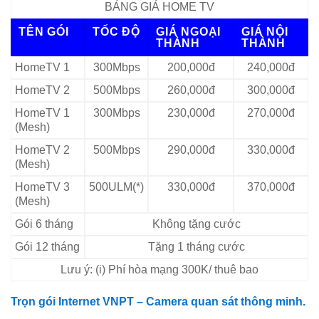
BẢNG GIÁ HOME TV
TÊN GÓI
TỐC ĐỘ
GIÁ NGOẠI
GIÁ NỘI
THÀNH
THÀNH
HomeTV 1
300Mbps
200,000đ
240,000đ
HomeTV 2
500Mbps
260,000đ
300,000đ
HomeTV 1
300Mbps
230,000đ
270,000đ
(Mesh)
HomeTV 2
500Mbps
290,000đ
330,000đ
(Mesh)
HomeTV 3
500ULM(*)
330,000đ
370,000đ
(Mesh)
Gói 6 tháng
Không tặng cước
Gói 12 tháng
Tặng 1 tháng cước
Lưu ý: (i) Phí hòa mạng 300K/ thuê bao
Trọn gói Internet VNPT – Camera quan sát thông minh.