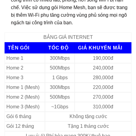
chế. Việc sử dụng gói Home Mesh, bạn sẽ được trang
bị thêm Wi‑Fi phụ tăng cường vùng phủ sóng mọi ngõ
ngách tại công trình của bạn.
BẢNG GIÁ INTERNET
TÊN GÓI
TỐC ĐỘ
GIÁ KHUYẾN MÃI
Home 1
300Mbps
190,000đ
Home 2
500Mbps
240,000đ
Home 3
1 Gbps
280,000đ
Home 1 (Mesh)
300Mbps
220,000đ
Home 2 (Mesh)
500Mbps
270,000đ
Home 3 (Mesh)
~1Gbps
310,000đ
Gói 6 tháng
Không tặng cước
Gói 12 tháng
Tặng 1 tháng cước
Lưu ý: (i) Phí hòa mạng 300K/ thuê bao