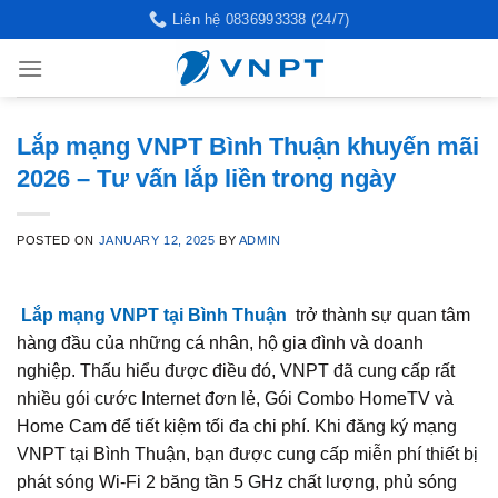
Skip
Liên hệ 0836993338 (24/7)
to
content
Lắp mạng VNPT Bình Thuận khuyến mãi
2026 – Tư vấn lắp liền trong ngày
POSTED ON
JANUARY 12, 2025
BY
ADMIN
Lắp mạng VNPT tại Bình Thuận
trở thành sự quan tâm
hàng đầu của những cá nhân, hộ gia đình và doanh
nghiệp. Thấu hiểu được điều đó, VNPT đã cung cấp rất
nhiều gói cước Internet đơn lẻ, Gói Combo HomeTV và
Home Cam để tiết kiệm tối đa chi phí. Khi đăng ký mạng
VNPT tại Bình Thuận, bạn được cung cấp miễn phí thiết bị
phát sóng Wi‑Fi 2 băng tần 5 GHz chất lượng, phủ sóng