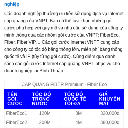
nghiệp
Các doanh nghiệp thường ưu tiên sử dụng dịch vụ Internet
cáp quang của VNPT. Bạn có thể lựa chọn những gói
cước phù hợp với quy mô và nhu cầu sử dụng của công ty
mình thông qua các nhóm gói cước của VNPT: FiberEco,
Fiber, Fiber VIP… Các gói cước Internet VNPT cung cấp
cho công ty có tốc độ băng thông lớn, miễn phí băng thông
quốc tế và IP (tùy từng gói cước). Cùng điểm qua danh
sách các gói cước Internet cáp quang VNPT phục vụ cho
doanh nghiệp tại Bình Thuận.
CÁP QUANG FIBER Premium - Fiber Eco
TÊN
TỐC ĐỘ
TỐC ĐỘ
GIÁ
GÓI
TRONG
QUỐC TẾ
KHUYẾN
CƯỚC
NƯỚC
TỐI ĐA
MÃI
FiberEco1
120M
3M
320,000đ
FiberEco2
200M
4M
380,000đ