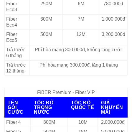
Fiber
250M
6M
780,000đ
Eco3
Fiber
300M
7M
1,000,000đ
Eco4
Fiber
500M
12M
3,200,000đ
Eco5
Trả trước
Phí hòa mạng 300.000đ, không tặng cước
6 tháng
Trả trước
Phí hòa mạng 300.000đ, tặng 1 tháng
12 tháng
FIBER Premium - Fiber VIP
TÊN
TỐC ĐỘ
TỐC ĐỘ
GIÁ
GÓI
TRONG
QUỐC TẾ
KHUYẾN
CƯỚC
NƯỚC
MÃI
Fiber 4
300M
10M
2,000,000đ
Fiber 5
500M
18M
5,000,000đ