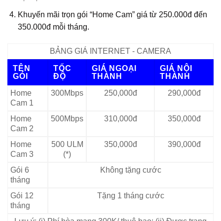
Khuyến mãi trọn gói “Home Cam” giá từ 250.000đ đến
350.000đ mỗi tháng.
BẢNG GIÁ INTERNET - CAMERA
TÊN
TỐC
GIÁ NGOẠI
GIÁ NỘI
GÓI
ĐỘ
THÀNH
THÀNH
Home
300Mbps
250,000đ
290,000đ
Cam 1
Home
500Mbps
310,000đ
350,000đ
Cam 2
Home
500 ULM
350,000đ
390,000đ
Cam 3
(*)
Gói 6
Không tặng cước
tháng
Gói 12
Tặng 1 tháng cước
tháng