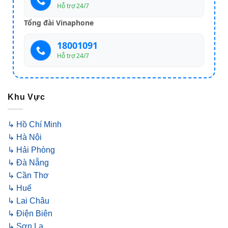
Hỗ trợ 24/7
Tổng đài Vinaphone
18001091
Hỗ trợ 24/7
Khu Vực
↳ Hồ Chí Minh
↳ Hà Nội
↳ Hải Phòng
↳ Đà Nẵng
↳ Cần Thơ
↳ Huế
↳ Lai Châu
↳ Điện Biên
↳ Sơn La