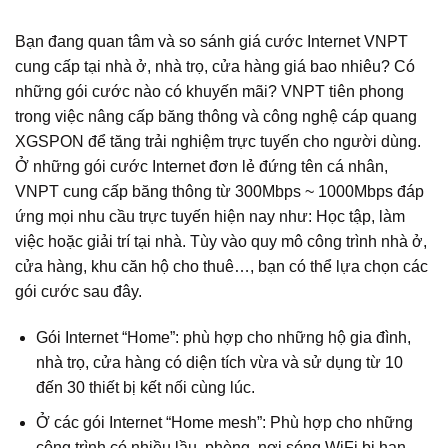
Bạn đang quan tâm và so sánh giá cước Internet VNPT
cung cấp tại nhà ở, nhà trọ, cửa hàng giá bao nhiêu? Có
những gói cước nào có khuyến mãi? VNPT tiên phong
trong việc nâng cấp băng thông và công nghệ cáp quang
XGSPON để tăng trải nghiệm trực tuyến cho người dùng.
Ở những gói cước Internet đơn lẻ đứng tên cá nhân,
VNPT cung cấp băng thông từ 300Mbps ~ 1000Mbps đáp
ứng mọi nhu cầu trực tuyến hiện nay như: Học tập, làm
việc hoặc giải trí tại nhà. Tùy vào quy mô công trình nhà ở,
cửa hàng, khu căn hộ cho thuê…, bạn có thể lựa chọn các
gói cước sau đây.
Gói Internet “Home”: phù hợp cho những hộ gia đình,
nhà trọ, cửa hàng có diện tích vừa và sử dụng từ 10
đến 30 thiết bị kết nối cùng lúc.
Ở các gói Internet “Home mesh”: Phù hợp cho những
công trình có nhiều lầu, phòng, nơi sóng WiFi bị hạn