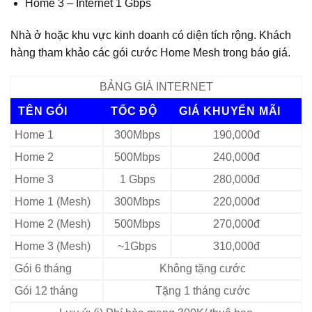
Home 3 – Internet 1 Gbps
Nhà ở hoặc khu vực kinh doanh có diện tích rộng. Khách
hàng tham khảo các gói cước Home Mesh trong báo giá.
BẢNG GIÁ INTERNET
TÊN GÓI
TỐC ĐỘ
GIÁ KHUYẾN MÃI
Home 1
300Mbps
190,000đ
Home 2
500Mbps
240,000đ
Home 3
1 Gbps
280,000đ
Home 1 (Mesh)
300Mbps
220,000đ
Home 2 (Mesh)
500Mbps
270,000đ
Home 3 (Mesh)
~1Gbps
310,000đ
Gói 6 tháng
Không tặng cước
Gói 12 tháng
Tặng 1 tháng cước