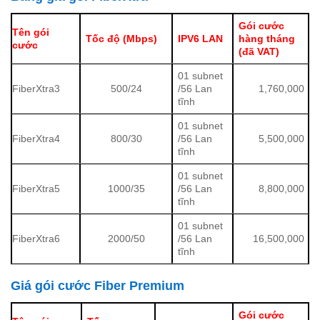
Gói cước
Tên gói
Tốc độ (Mbps)
IPV6 LAN
hàng tháng
cước
(đã VAT)
01 subnet
FiberXtra3
500/24
/56 Lan
1,760,000
tĩnh
01 subnet
FiberXtra4
800/30
/56 Lan
5,500,000
tĩnh
01 subnet
FiberXtra5
1000/35
/56 Lan
8,800,000
tĩnh
01 subnet
FiberXtra6
2000/50
/56 Lan
16,500,000
tĩnh
Giá gói cước Fiber Premium
Gói cước