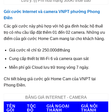
Lưu ý: (i) Phí hòa mạng 300K/ thuê bao
Gói cước Internet và camera VNPT phường Phong
Điền
Các gói cước này phù hợp với hộ gia đình hoặc hộ thuê
trọ có nhu cầu lắp đặt thêm 01 đến 02 camera. Những ưu
điểm của gói cước Home Cam mang lại cho khách hàng.
Giá cước rẻ chỉ từ 250.000đ/tháng
Cung cấp thiết bị Wi-Fi 6 và camera quan sát
Miễn phí gói Cloud lưu trữ trong vòng 7 ngày.
Chi tiết bảng giá cước gói Home Cam của VNPT tại
Phong Điền.
BẢNG GIÁ INTERNET - CAMERA
TÊN
TỐC
GIÁ NGOẠI
GIÁ NỘI
GÓI
ĐỘ
THÀNH
THÀNH