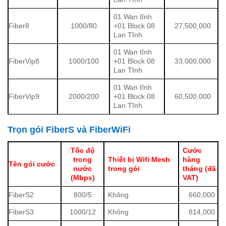
01 Wan tĩnh
Fiber8
1000/80
+01 Block 08
27,500,000
Lan Tĩnh
01 Wan tĩnh
FiberVip8
1000/100
+01 Block 08
33,000,000
Lan Tĩnh
01 Wan tĩnh
FiberVip9
2000/200
+01 Block 08
60,500,000
Lan Tĩnh
Trọn gói FiberS và FiberWiFi
Tốc độ
Cước
trong
Thiết bị Wifi Mesh
hàng
Tên gói cước
nước
trong gói
tháng (đã
(Mbps)
VAT)
FiberS2
800/5
Không
660,000
FiberS3
1000/12
Không
814,000