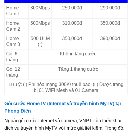
Home
300Mbps
250,000đ
290,000đ
Cam 1
Home
500Mbps
310,000đ
350,000đ
Cam 2
Home
500 ULM
350,000đ
390,000đ
Cam 3
(*)
Gói 6
Không tặng cước
tháng
Gói 12
Tặng 1 tháng cước
tháng
Lưu ý: (i) Phí hòa mạng 300K/ thuê bao; (ii) Được trang
bị 01 WiFi Mesh và 01 Camera
Gói cước HomeTV (Internet và truyền hình MyTV) tại
Phong Điền
Ngoài gói cước Internet và camera, VNPT còn triển khai
dịch vụ truyền hình MyTV với mức giá tiết kiệm. Trong đó,