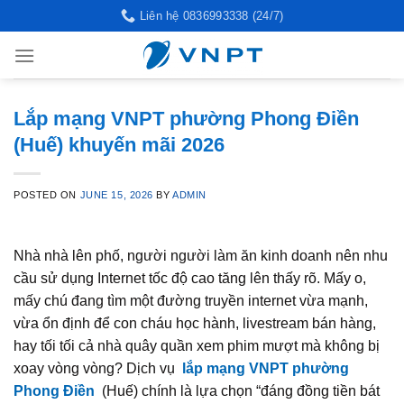
Skip
Liên hệ 0836993338 (24/7)
to
content
Lắp mạng VNPT phường Phong Điền
(Huế) khuyến mãi 2026
POSTED ON
JUNE 15, 2026
BY
ADMIN
Nhà nhà lên phố, người người làm ăn kinh doanh nên nhu
cầu sử dụng Internet tốc độ cao tăng lên thấy rõ. Mấy o,
mấy chú đang tìm một đường truyền internet vừa mạnh,
vừa ổn định để con cháu học hành, livestream bán hàng,
hay tối tối cả nhà quây quần xem phim mượt mà không bị
xoay vòng vòng? Dịch vụ
lắp mạng VNPT phường
Phong Điền
(Huế) chính là lựa chọn “đáng đồng tiền bát