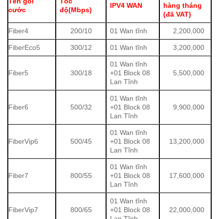
Tên gói
Tốc
IPV4 WAN
hàng tháng
cước
độ(Mbps)
(đã VAT)
Fiber4
200/10
01 Wan tĩnh
2,200,000
FiberEco5
300/12
01 Wan tĩnh
3,200,000
01 Wan tĩnh
Fiber5
300/18
+01 Block 08
5,500,000
Lan Tĩnh
01 Wan tĩnh
Fiber6
500/32
+01 Block 08
9,900,000
Lan Tĩnh
01 Wan tĩnh
FiberVip6
500/45
+01 Block 08
13,200,000
Lan Tĩnh
01 Wan tĩnh
Fiber7
800/55
+01 Block 08
17,600,000
Lan Tĩnh
01 Wan tĩnh
FiberVip7
800/65
+01 Block 08
22,000,000
Lan Tĩnh