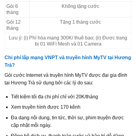
Gói 6
Không tặng cước
tháng
Gói 12
Tặng 1 tháng cước
tháng
Lưu ý: (i) Phí hòa mạng 300K/ thuê bao; (ii) Được trang
bị 01 WiFi Mesh và 01 Camera
Chi phí lắp mạng VNPT và truyền hình MyTV tại Hương
Trà?
Gói cước Internet và truyền hình MyTV được đại gia đình
tại Hương Trà sử dụng bởi các lý do sau:
Tiết kiệm tối đa chi phí chỉ với 20K/tháng
Xem truyền hình được 170 kênh
Đa dạng nội dung, tin tức, thời sự, phim truyện được
cập nhật mỗi ngày.
Đồng bộ dịch vụ, thanh toán cước và bảo trì dễ dàng,