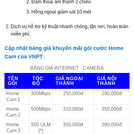
Đàm thoại âm thanh 2 chiều
Hồng ngoại giám sát 10 mét
Dịch vụ hỗ trợ kỹ thuật nhanh chóng, tận nơi, hoàn toàn
miễn phí.
Cập nhật bảng giá khuyến mãi gói cước Home
Cam của VNPT
BẢNG GIÁ INTERNET - CAMERA
TÊN
TỐC
GIÁ NGOẠI
GIÁ NỘI
GÓI
ĐỘ
THÀNH
THÀNH
Home
300Mbps
250,000đ
290,000đ
Cam 1
Home
500Mbps
310,000đ
350,000đ
Cam 2
Home
500 ULM
350,000đ
390,000đ
Cam 3
(*)