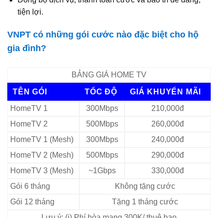
tiện lợi.
VNPT có những gói cước nào đặc biệt cho hộ
gia đình?
BẢNG GIÁ HOME TV
TÊN GÓI
TỐC ĐỘ
GIÁ KHUYẾN MÃI
HomeTV 1
300Mbps
210,000đ
HomeTV 2
500Mbps
260,000đ
HomeTV 1 (Mesh)
300Mbps
240,000đ
HomeTV 2 (Mesh)
500Mbps
290,000đ
HomeTV 3 (Mesh)
~1Gbps
330,000đ
Gói 6 tháng
Không tặng cước
Gói 12 tháng
Tặng 1 tháng cước
Lưu ý: (i) Phí hòa mạng 300K/ thuê bao