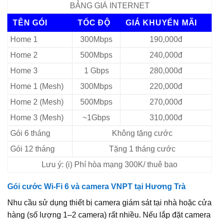
BẢNG GIÁ INTERNET
TÊN GÓI
TỐC ĐỘ
GIÁ KHUYẾN MÃI
Home 1
300Mbps
190,000đ
Home 2
500Mbps
240,000đ
Home 3
1 Gbps
280,000đ
Home 1 (Mesh)
300Mbps
220,000đ
Home 2 (Mesh)
500Mbps
270,000đ
Home 3 (Mesh)
~1Gbps
310,000đ
Gói 6 tháng
Không tặng cước
Gói 12 tháng
Tặng 1 tháng cước
Lưu ý: (i) Phí hòa mạng 300K/ thuê bao
Gói cước Wi-Fi 6 và camera VNPT tại Hương Trà
Nhu cầu sử dụng thiết bị camera giám sát tại nhà hoặc cửa
hàng (số lượng 1–2 camera) rất nhiều. Nếu lắp đặt camera