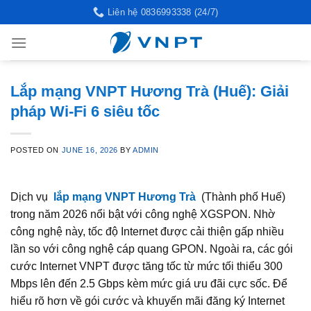
Skip
Liên hệ 0836993338 (24/7)
to
content
Lắp mạng VNPT Hương Trà (Huế): Giải
pháp Wi-Fi 6 siêu tốc
POSTED ON
JUNE 16, 2026
BY
ADMIN
Dịch vụ
lắp mạng VNPT Hương Trà
(Thành phố Huế)
trong năm 2026 nổi bật với công nghệ XGSPON. Nhờ
công nghệ này, tốc độ Internet được cải thiện gấp nhiều
lần so với công nghệ cáp quang GPON. Ngoài ra, các gói
cước Internet VNPT được tăng tốc từ mức tối thiểu 300
Mbps lên đến 2.5 Gbps kèm mức giá ưu đãi cực sốc. Để
hiểu rõ hơn về gói cước và khuyến mãi đăng ký Internet