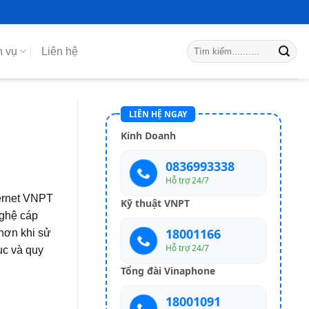
h vụ
Liên hệ
LIÊN HỆ NGAY
Kinh Doanh
0836993338
Hỗ trợ 24/7
ternet VNPT
Kỹ thuật VNPT
nghệ cáp
18001166
hơn khi sử
Hỗ trợ 24/7
ục và quy
Tổng đài Vinaphone
18001091