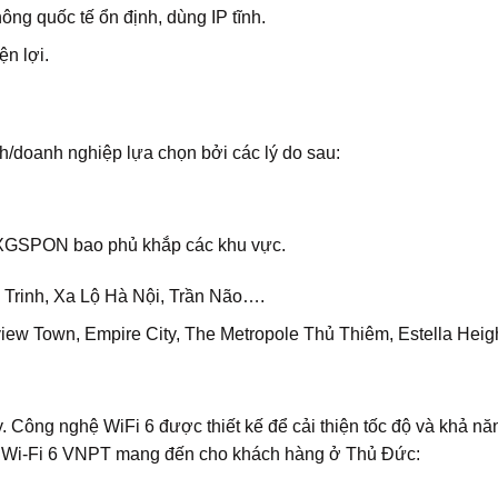
ông quốc tế ổn định, dùng IP tĩnh.
ện lợi.
h/doanh nghiệp lựa chọn bởi các lý do sau:
XGSPON bao phủ khắp các khu vực.
Trinh, Xa Lộ Hà Nội, Trần Não….
ew Town, Empire City, The Metropole Thủ Thiêm, Estella Heig
ông nghệ WiFi 6 được thiết kế để cải thiện tốc độ và khả năn
hệ Wi-Fi 6 VNPT mang đến cho khách hàng ở Thủ Đức: