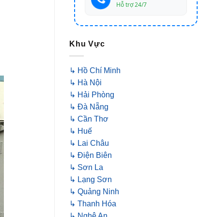
Hỗ trợ 24/7
Khu Vực
↳ Hồ Chí Minh
↳ Hà Nội
↳ Hải Phòng
↳ Đà Nẵng
↳ Cần Thơ
↳ Huế
↳ Lai Châu
↳ Điện Biên
↳ Sơn La
↳ Lạng Sơn
↳ Quảng Ninh
↳ Thanh Hóa
↳ Nghệ An