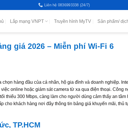
Liên hệ 0836993338 (24/7)
hủ
Lắp mạng VNPT
Truyền hình MyTV
Sản phẩm/ dịc
g giá 2026 – Miễn phí Wi-Fi 6
a chọn hàng đầu của cá nhân, hộ gia đình và doanh nghiệp. In
m việc online hoặc giám sát camera từ xa qua điện thoại. Công 
ối thiểu 300 Mbps, càng làm cho người dùng cảm thấy an tâm 
p cho khách hàng nơi đây thông tin bảng giá khuyến mãi, thủ t
Đức, TP.HCM