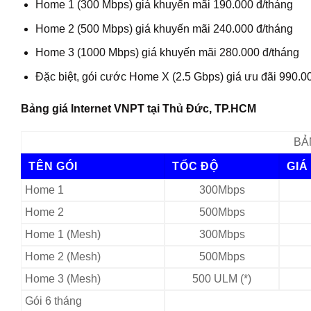
Home 1 (300 Mbps) giá khuyến mãi 190.000 đ/tháng
Home 2 (500 Mbps) giá khuyến mãi 240.000 đ/tháng
Home 3 (1000 Mbps) giá khuyến mãi 280.000 đ/tháng
Đặc biệt, gói cước Home X (2.5 Gbps) giá ưu đãi 990.0
Bảng giá Internet VNPT tại Thủ Đức, TP.HCM
BẢ
TÊN GÓI
TỐC ĐỘ
GIÁ
Home 1
300Mbps
Home 2
500Mbps
Home 1 (Mesh)
300Mbps
Home 2 (Mesh)
500Mbps
Home 3 (Mesh)
500 ULM (*)
Gói 6 tháng