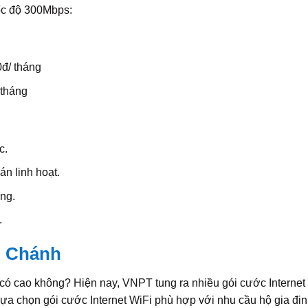
ốc độ 300Mbps:
0đ/ tháng
 tháng
c.
án linh hoạt.
ng.
.
h Chánh
có cao không? Hiện nay, VNPT tung ra nhiều gói cước Internet 
 lựa chọn gói cước Internet WiFi phù hợp với nhu cầu hộ gia đin