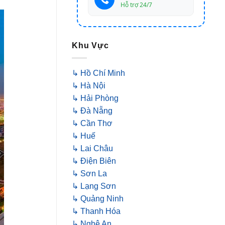
Hỗ trợ 24/7
Khu Vực
↳ Hồ Chí Minh
↳ Hà Nội
↳ Hải Phòng
↳ Đà Nẵng
↳ Cần Thơ
↳ Huế
↳ Lai Châu
↳ Điện Biên
↳ Sơn La
↳ Lạng Sơn
↳ Quảng Ninh
↳ Thanh Hóa
↳ Nghệ An