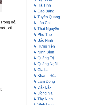
↳ Hà Tĩnh
↳ Cao Bằng
↳ Tuyên Quang
 Trong đó,
↳ Lào Cai
mới, cũ
↳ Thái Nguyên
↳ Phú Thọ
↳ Bắc Ninh
↳ Hưng Yên
↳ Ninh Bình
↳ Quảng Trị
↳ Quảng Ngãi
↳ Gia Lai
↳ Khánh Hòa
↳ Lâm Đồng
↳ Đắk Lắk
m:
↳ Đồng Nai
↳ Tây Ninh
↳ Vĩnh Long