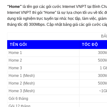
“Home”
là tên gọi các gói cước Internet VNPT tại Bình C
Internet VNPT thì gói “Home” là sự lựa chọn tối ưu về tốc 
dụng trải nghiệm trực tuyến tại nhà: học tập, làm việc, g
tháng tốc độ 300Mbps. Cập nhật bảng giá các gói cước 
BẢ
TÊN GÓI
TỐC ĐỘ
Home 1
300M
Home 2
500M
Home 3
1 G
Home 1 (Mesh)
300M
Home 2 (Mesh)
500M
Home 3 (Mesh)
~1G
Gói 6 tháng
Gói 12 tháng