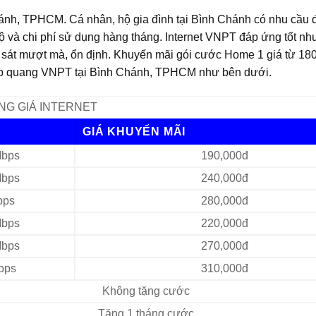
hánh, TPHCM. Cá nhân, hộ gia đình tại Bình Chánh có nhu cầu 
độ và chi phí sử dụng hàng tháng. Internet VNPT đáp ứng tốt nh
iám sát mượt mà, ổn định. Khuyến mãi gói cước Home 1 giá từ 18
cáp quang VNPT tại Bình Chánh, TPHCM như bên dưới.
NG GIÁ INTERNET
GIÁ KHUYẾN MÃI
bps
190,000đ
bps
240,000đ
bps
280,000đ
bps
220,000đ
bps
270,000đ
bps
310,000đ
Không tặng cước
Tặng 1 tháng cước