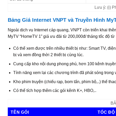
Lưu ý: (i) 
Bảng Giá Internet VNPT và Truyền Hình MyT
Ngoài dịch vụ Internet cáp quang, VNPT còn triển khai thê
MyTV “HomeTV 1” giá ưu đãi từ 200,000đ/ tháng tốc độ từ
Có thể xem được trên nhiều thiết bị như: Smart TV, điện 
bị và xem đồng thời 2 thiết bị cùng lúc.
Cung cấp kho nội dung phong phú, hơn 100 kênh truyền 
Tính năng xem lại các chương trình đã phát sóng trong 
Kho phim truyện (chiếu rạp, bom tấn, phim bộ,..) thể thao,
Có thể tích hợp thêm các gói kênh K+, HBO,..
BẢ
TÊN GÓI
TỐC ĐỘ