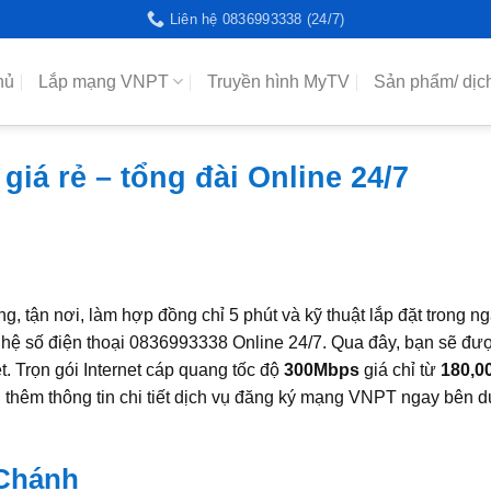
Liên hệ 0836993338 (24/7)
hủ
Lắp mạng VNPT
Truyền hình MyTV
Sản phẩm/ dịc
iá rẻ – tổng đài Online 24/7
, tận nơi, làm hợp đồng chỉ 5 phút và kỹ thuật lắp đặt trong n
 hệ số điện thoại 0836993338 Online 24/7. Qua đây, bạn sẽ đượ
. Trọn gói Internet cáp quang tốc độ
300Mbps
giá chỉ từ
180,0
 thêm thông tin chi tiết dịch vụ đăng ký mạng VNPT ngay bên dư
 Chánh