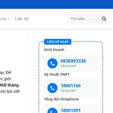
h vụ
Liên hệ
LIÊN HỆ NGAY
Kinh Doanh
0836993338
Hỗ trợ 24/7
gay. Để
Kỹ thuật VNPT
c giới
18001166
00đ/ tháng
,
Hỗ trợ 24/7
ới bài viết
Tổng đài Vinaphone
18001091