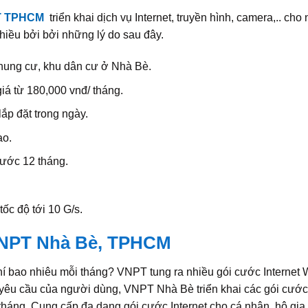
T TPHCM
triển khai dịch vụ Internet, truyền hình, camera,.. cho
iều bởi bởi những lý do sau đây.
chung cư, khu dân cư ở Nhà Bè.
á từ 180,000 vnđ/ tháng.
ắp đặt trong ngày.
ao.
rước 12 tháng.
c độ tới 10 G/s.
 VNPT Nhà Bè, TPHCM
hí bao nhiêu mỗi tháng? VNPT tung ra nhiều gói cước Internet 
 yêu cầu của người dùng, VNPT Nhà Bè triển khai các gói cước
 tháng. Cung cấp đa dạng gói cước Internet cho cá nhân, hộ gia