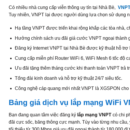
Có nhiều nhà cung cấp viễn thông uy tín tại Nhà Bè,
VNP
Tuy nhiên, VNPT lại được người dùng lựa chọn sử dụng nh
Hạ tầng VNPT được triển khai rộng khắp các tòa nhà, 
Hưởng chính sách ưu đãi giá cước VNPT ngoại thành gi
Đăng ký Internet VNPT tại Nhà Bè được kỹ thuật hỗ trợ l
Cung cấp miễn phí Router WiFi 6, WiFi Mesh 6 tốc độ c
Ưu đãi tặng thêm tháng cước khi thanh toán VNPT trả t
Tổng đài kinh doanh và hỗ trợ kỹ thuật 24/7 siêu tốc.
Công nghệ cáp quang mới nhất VNPT là XGSPON cho tố
Bảng giá dịch vụ lắp mạng WiFi
Bạn đang quan tâm việc đăng ký
lắp mạng VNPT
có chi p
đãi cực sốc, băng thông cực mạnh. Tùy vào từng nhu cầu,
tối thiểu từ 300 Mbps giá ưu đãi ngoại thành từ 180,000 đ/