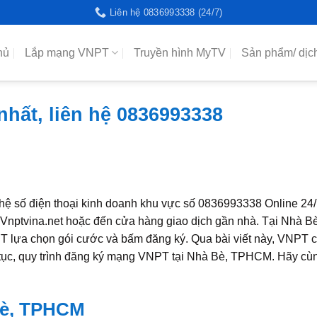
Liên hệ 0836993338 (24/7)
hủ
Lắp mạng VNPT
Truyền hình MyTV
Sản phẩm/ dịc
ất, liên hệ 0836993338
 hệ số điện thoại kinh doanh khu vực số 0836993338 Online 24
e Vnptvina.net hoặc đến cửa hàng giao dịch gần nhà. Tại Nhà B
T lựa chọn gói cước và bấm đăng ký. Qua bài viết này, VNPT 
hủ tục, quy trình đăng ký mạng VNPT tại Nhà Bè, TPHCM. Hãy cùn
Bè, TPHCM