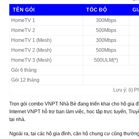
TÊN GÓI
TỐC ĐỘ
G
HomeTV 1
300Mbps
HomeTV 2
500Mbps
HomeTV 1 (Mesh)
300Mbps
HomeTV 2 (Mesh)
500Mbps
HomeTV 3 (Mesh)
500ULM(*)
Gói 6 tháng
Gói 12 tháng
Lưu ý: (i) 
Trọn gói combo VNPT Nhà Bè đang triển khai cho hộ gia đìn
Internet VNPT hỗ trợ bạn làm việc, học tập trực tuyến, Truyề
tại nhà.
Ngoài ra, tại các hộ gia đình, căn hộ chung cư cũng thườn