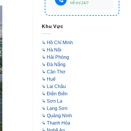
Hỗ trợ 24/7
Khu Vực
↳ Hồ Chí Minh
↳ Hà Nội
↳ Hải Phòng
↳ Đà Nẵng
↳ Cần Thơ
↳ Huế
↳ Lai Châu
↳ Điện Biên
↳ Sơn La
↳ Lạng Sơn
↳ Quảng Ninh
↳ Thanh Hóa
↳ Nghệ An