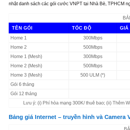
nhật danh sách các gói cước VNPT tại Nhà Bè, TPHCM ng
BẢ
TÊN GÓI
TỐC ĐỘ
GIÁ
Home 1
300Mbps
Home 2
500Mbps
Home 1 (Mesh)
300Mbps
Home 2 (Mesh)
500Mbps
Home 3 (Mesh)
500 ULM (*)
Gói 6 tháng
Gói 12 tháng
Lưu ý: (i) Phí hòa mạng 300K/ thuê bao; (ii) Thêm
Bảng giá Internet – truyền hình và Camera 
BẢ