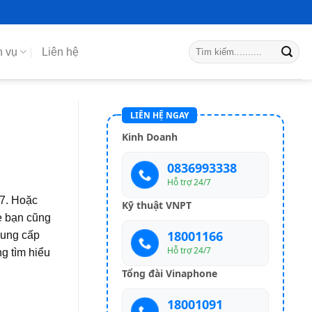
h vụ
Liên hệ
LIÊN HỆ NGAY
Kinh Doanh
0836993338
Hỗ trợ 24/7
/7. Hoặc
Kỹ thuật VNPT
è bạn cũng
18001166
cung cấp
Hỗ trợ 24/7
g tìm hiểu
Tổng đài Vinaphone
18001091