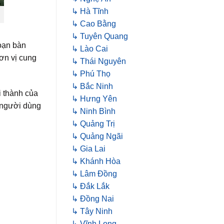
↳ Hà Tĩnh
↳ Cao Bằng
↳ Tuyên Quang
oạn bàn
↳ Lào Cai
ơn vị cung
↳ Thái Nguyên
↳ Phú Thọ
↳ Bắc Ninh
i thành của
↳ Hưng Yên
 người dùng
↳ Ninh Bình
↳ Quảng Trị
↳ Quảng Ngãi
↳ Gia Lai
↳ Khánh Hòa
↳ Lâm Đồng
↳ Đắk Lắk
↳ Đồng Nai
↳ Tây Ninh
↳ Vĩnh Long