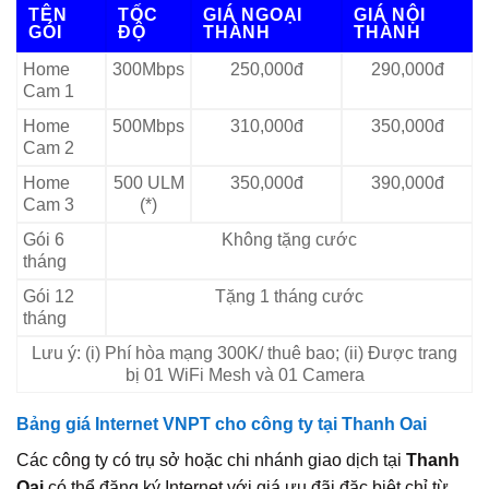
TÊN
TỐC
GIÁ NGOẠI
GIÁ NỘI
GÓI
ĐỘ
THÀNH
THÀNH
Home
300Mbps
250,000đ
290,000đ
Cam 1
Home
500Mbps
310,000đ
350,000đ
Cam 2
Home
500 ULM
350,000đ
390,000đ
Cam 3
(*)
Gói 6
Không tặng cước
tháng
Gói 12
Tặng 1 tháng cước
tháng
Lưu ý: (i) Phí hòa mạng 300K/ thuê bao; (ii) Được trang
bị 01 WiFi Mesh và 01 Camera
Bảng giá Internet VNPT cho công ty tại Thanh Oai
Các công ty có trụ sở hoặc chi nhánh giao dịch tại
Thanh
Oai
có thể đăng ký Internet với giá ưu đãi đặc biệt chỉ từ