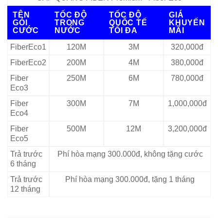
TÊN
TỐC ĐỘ
TỐC ĐỘ
GIÁ
GÓI
TRONG
QUỐC TẾ
KHUYẾN
CƯỚC
NƯỚC
TỐI ĐA
MÃI
FiberEco1
120M
3M
320,000đ
FiberEco2
200M
4M
380,000đ
Fiber
250M
6M
780,000đ
Eco3
Fiber
300M
7M
1,000,000đ
Eco4
Fiber
500M
12M
3,200,000đ
Eco5
Trả trước
Phí hòa mạng 300.000đ, không tặng cước
6 tháng
Trả trước
Phí hòa mạng 300.000đ, tặng 1 tháng
12 tháng