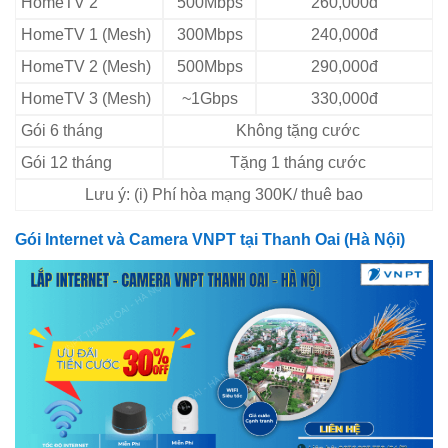
HomeTV 2
500Mbps
260,000đ
HomeTV 1 (Mesh)
300Mbps
240,000đ
HomeTV 2 (Mesh)
500Mbps
290,000đ
HomeTV 3 (Mesh)
~1Gbps
330,000đ
Gói 6 tháng
Không tặng cước
Gói 12 tháng
Tặng 1 tháng cước
Lưu ý: (i) Phí hòa mạng 300K/ thuê bao
Gói Internet và Camera VNPT tại Thanh Oai (Hà Nội)