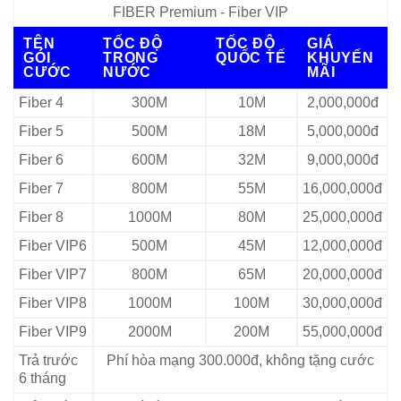
FIBER Premium - Fiber VIP
TÊN
TỐC ĐỘ
TỐC ĐỘ
GIÁ
GÓI
TRONG
QUỐC TẾ
KHUYẾN
CƯỚC
NƯỚC
MÃI
Fiber 4
300M
10M
2,000,000đ
Fiber 5
500M
18M
5,000,000đ
Fiber 6
600M
32M
9,000,000đ
Fiber 7
800M
55M
16,000,000đ
Fiber 8
1000M
80M
25,000,000đ
Fiber VIP6
500M
45M
12,000,000đ
Fiber VIP7
800M
65M
20,000,000đ
Fiber VIP8
1000M
100M
30,000,000đ
Fiber VIP9
2000M
200M
55,000,000đ
Trả trước
Phí hòa mạng 300.000đ, không tặng cước
6 tháng