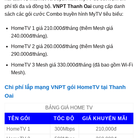
phí tối đa và đồng bộ.
VNPT Thanh Oai
cung cấp danh
sách các gói cước Combo truyền hình MyTV tiêu biểu:
HomeTV 1 giá 210.000đ/tháng (thêm Mesh giá
240.000đ/tháng).
HomeTV 2 giá 260.000đ/tháng (thêm Mesh giá
290.000đ/tháng).
HomeTV 3 Mesh giá 330.000đ/tháng (đã bao gồm Wi-Fi
Mesh).
Chi phí lắp mạng VNPT gói HomeTV tại Thanh
Oai
BẢNG GIÁ HOME TV
TÊN GÓI
TỐC ĐỘ
GIÁ KHUYẾN MÃI
HomeTV 1
300Mbps
210,000đ