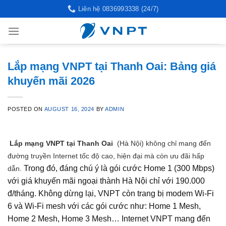
Skip
Liên hệ 0836993338 (24/7)
to
content
Lắp mạng VNPT tại Thanh Oai: Bảng giá
khuyến mãi 2026
POSTED ON
AUGUST 16, 2024
BY
ADMIN
Lắp mạng VNPT tại Thanh Oai
(Hà Nội) không chỉ mang đến
đường truyền Internet tốc độ cao, hiện đại mà còn ưu đãi hấp
Trong đó, đáng chú ý là gói cước Home 1 (300 Mbps)
dẫn.
với giá khuyến mãi ngoại thành Hà Nội chỉ với 190.000
đ/tháng. Không dừng lại, VNPT còn trang bị modem Wi‑Fi
6 và Wi‑Fi mesh với các gói cước như: Home 1 Mesh,
Home 2 Mesh, Home 3 Mesh… Internet VNPT mang đến