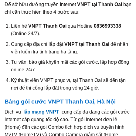
Để sở hữu đường truyền Internet
VNPT tại Thanh Oai
bạn
chỉ cần thực hiện theo 4 bước sau:
Liên hệ
VNPT Thanh Oai
qua Hotline
0836993338
(Online 24/7).
Cung cấp địa chỉ lắp đặt
VNPT tại Thanh Oai
để nhân
viên kiểm tra tình trạng hạ tầng.
Tư vấn, báo giá khyến mãi các gói cước, lập hợp đồng
online 24/7
Kỹ thuật viên VNPT phục vụ tại Thanh Oai sẽ đến tận
nơi để thi công lắp đặt trong vòng 24 giờ.
Bảng gói cước VNPT Thanh Oai, Hà Nội
Dịch vụ
lắp mạng
VNPT
cung cấp đa dạng các gói cước
Internet cáp quang tốc độ cao. Từ gói Internet đơn lẻ
(Home) đến các gói Combo tích hợp dịch vụ truyền hình
MyTV (HomeTV) và Combo Camera giám sát (Home