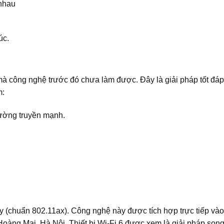
 nhau
úc.
công nghệ trước đó chưa làm được. Đây là giải pháp tốt đá
m:
đường truyền mạnh.
ay (chuẩn 802.11ax). Công nghệ này được tích hợp trực tiếp và
àng Mai, Hà Nội. Thiết bị Wi-Fi 6 được xem là giải pháp son