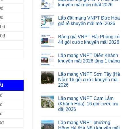
khuyến mãi mới nhất 2026
0đ
0đ
Lắp đặt mạng VNPT Đức Hòa
giá rẻ khuyến mãi mới 2026
00đ
00đ
Bảng giá VNPT Hải Phòng có
44 gói cước khuyến mãi 2026
Lắp mạng VNPT Diên Khánh
khuyến mãi 2026 tặng 1 tháng
Lắp mạng VNPT Sơn Tây (Hà
Nội): 16 gói cước khuyến mãi
2026
ÃI
0đ
Lắp mạng VNPT Cam Lâm
(Khánh Hòa): 16 gói cước ưu
0đ
đãi 2026
0đ
Lắp mạng VNPT phường
0đ
Hồng Hà (Hà Nội) khuyến mãi