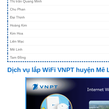
Thị trấn Quang Minh
Chu Phan
Đại Thịnh
Hoàng Kim
Kim Hoa
Liên Mạc
Mê Linh
Tam Đồng
Dịch vụ lắp WiFi VNPT huyện Mê L