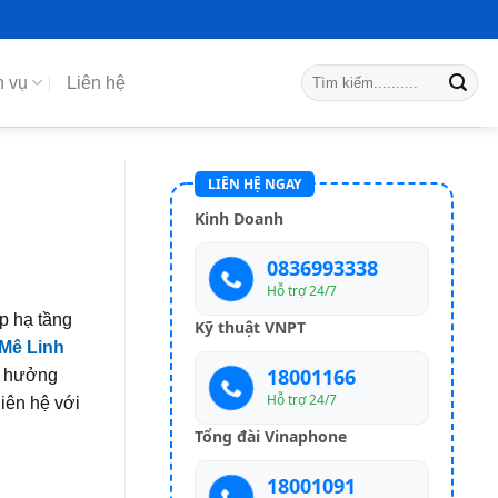
h vụ
Liên hệ
LIÊN HỆ NGAY
Kinh Doanh
0836993338
Hỗ trợ 24/7
p hạ tầng
Kỹ thuật VNPT
 Mê Linh
18001166
c hưởng
Hỗ trợ 24/7
iên hệ với
Tổng đài Vinaphone
18001091