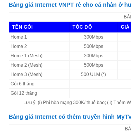
Bảng giá Internet VNPT rẻ cho cá nhân ở h
BẢ
TÊN GÓI
TỐC ĐỘ
GIÁ
Home 1
300Mbps
Home 2
500Mbps
Home 1 (Mesh)
300Mbps
Home 2 (Mesh)
500Mbps
Home 3 (Mesh)
500 ULM (*)
Gói 6 tháng
Gói 12 tháng
Lưu ý: (i) Phí hòa mạng 300K/ thuê bao; (ii) Thêm
Bảng giá Internet có thêm truyền hình MyTV
BẢ