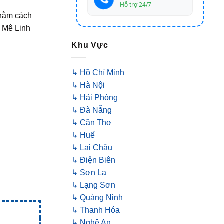
Hỗ trợ 24/7
 nằm cách
n Mê Linh
Khu Vực
↳ Hồ Chí Minh
↳ Hà Nội
↳ Hải Phòng
↳ Đà Nẵng
↳ Cần Thơ
↳ Huế
↳ Lai Châu
↳ Điện Biên
↳ Sơn La
↳ Lạng Sơn
↳ Quảng Ninh
↳ Thanh Hóa
↳ Nghệ An