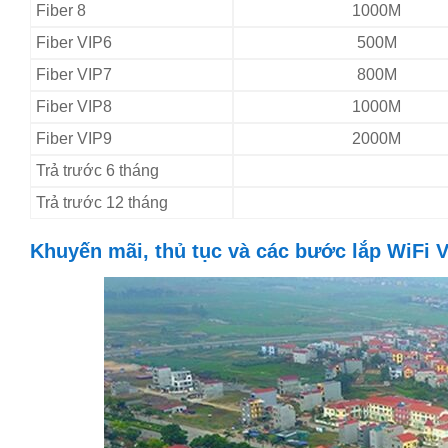
Fiber 8
1000M
Fiber VIP6
500M
Fiber VIP7
800M
Fiber VIP8
1000M
Fiber VIP9
2000M
Trả trước 6 tháng
Trả trước 12 tháng
Khuyến mãi, thủ tục và các bước lắp WiFi 