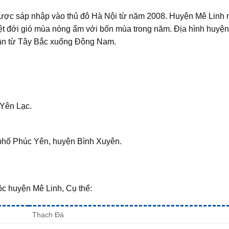
 được sáp nhập vào thủ đô Hà Nội từ năm 2008. Huyện Mê Linh
ệt đới gió mùa nóng ẩm với bốn mùa trong năm. Địa hình huyệ
dần từ Tây Bắc xuống Đông Nam.
 Yên Lạc.
phố Phúc Yên, huyện Bình Xuyên.
ộc huyện Mê Linh, Cụ thể:
Thạch Đà