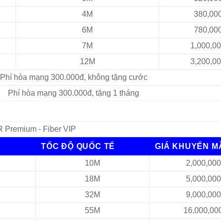
4M
380,00
6M
780,00
7M
1,000,0
12M
3,200,0
Phí hòa mạng 300.000đ, không tặng cước
Phí hòa mạng 300.000đ, tặng 1 tháng
 Premium - Fiber VIP
TỐC ĐỘ QUỐC TẾ
GIÁ KHUYẾN M
10M
2,000,00
18M
5,000,00
32M
9,000,00
55M
16,000,00