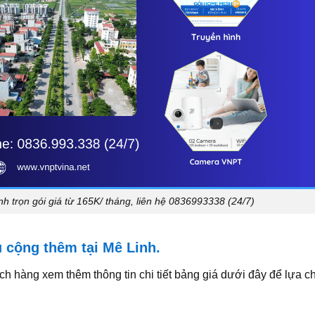
h trọn gói giá từ 165K/ tháng, liên hệ 0836993338 (24/7)
 cộng thêm tại Mê Linh.
ách hàng xem thêm thông tin chi tiết bảng giá dưới đây để lựa c