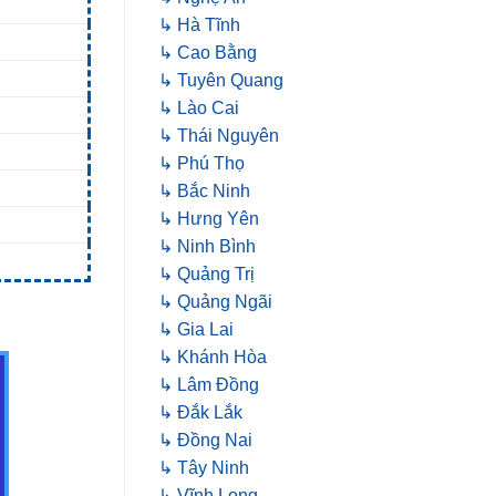
↳ Hà Tĩnh
↳ Cao Bằng
↳ Tuyên Quang
↳ Lào Cai
↳ Thái Nguyên
↳ Phú Thọ
↳ Bắc Ninh
↳ Hưng Yên
↳ Ninh Bình
↳ Quảng Trị
↳ Quảng Ngãi
↳ Gia Lai
↳ Khánh Hòa
↳ Lâm Đồng
↳ Đắk Lắk
↳ Đồng Nai
↳ Tây Ninh
↳ Vĩnh Long