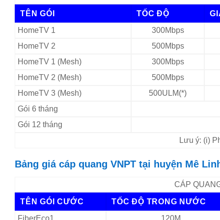
TÊN GÓI
TỐC ĐỘ
G
HomeTV 1
300Mbps
HomeTV 2
500Mbps
HomeTV 1 (Mesh)
300Mbps
HomeTV 2 (Mesh)
500Mbps
HomeTV 3 (Mesh)
500ULM(*)
Gói 6 tháng
Gói 12 tháng
Lưu ý: (i) 
Bảng giá cáp quang VNPT tại huyện Mê Linh
CÁP QUANG 
TÊN GÓI CƯỚC
TỐC ĐỘ TRONG NƯỚC
FiberEco1
120M