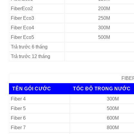
FiberEco2
200M
Fiber Eco3
250M
Fiber Eco4
300M
Fiber Eco5
500M
Trả trước 6 tháng
Trả trước 12 tháng
FIBER
TÊN GÓI CƯỚC
TỐC ĐỘ TRONG NƯỚC
Fiber 4
300M
Fiber 5
500M
Fiber 6
600M
Fiber 7
800M