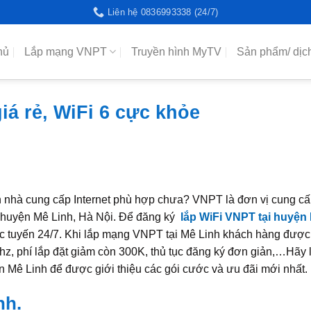
Liên hệ 0836993338 (24/7)
hủ
Lắp mạng VNPT
Truyền hình MyTV
Sản phẩm/ dịc
á rẻ, WiFi 6 cực khỏe
 nhà cung cấp Internet phù hợp chưa? VNPT là đơn vị cung cấ
 huyện Mê Linh, Hà Nội. Để đăng ký
lắp WiFi VNPT tại huyện
rực tuyến 24/7. Khi lắp mạng VNPT tại Mê Linh khách hàng đượ
, phí lắp đặt giảm còn 300K, thủ tục đăng ký đơn giản,…Hãy l
Mê Linh để được giới thiệu các gói cước và ưu đãi mới nhất.
nh.