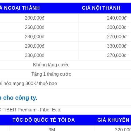
IÁ NGOẠI THÀNH
GIÁ NỘI THÀNH
200,000đ
240,000đ
260,000đ
300,000đ
230,000đ
270,000đ
290,000đ
330,000đ
330,000đ
370,000đ
Không tặng cước
Tặng 1 tháng cước
Phí hòa mạng 300K/ thuê bao
 cho công ty.
FIBER Premium - Fiber Eco
TỐC ĐỘ QUỐC TẾ TỐI ĐA
GIÁ KHUYẾN 
3M
320,00