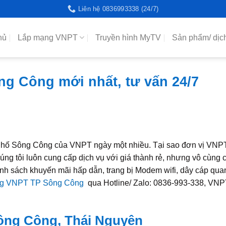
Liên hệ 0836993338 (24/7)
hủ
Lắp mạng VNPT
Truyền hình MyTV
Sản phẩm/ dịc
g Công mới nhất, tư vấn 24/7
nh Phố Sông Công của VNPT ngày một nhiều. Tại sao đơn vị VN
ng tôi luôn cung cấp dịch vụ với giá thành rẻ, nhưng vô cùng 
ính sách khuyến mãi hấp dẫn, trang bị Modem wifi, dây cáp qua
ng VNPT TP Sông Công
qua Hotline/ Zalo: 0836-993-338, VN
ông Công, Thái Nguyên