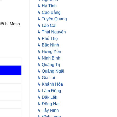
↳ Hà Tĩnh
↳ Cao Bằng
↳ Tuyên Quang
iết bị Mesh
↳ Lào Cai
↳ Thái Nguyên
↳ Phú Thọ
↳ Bắc Ninh
↳ Hưng Yên
↳ Ninh Bình
↳ Quảng Trị
↳ Quảng Ngãi
↳ Gia Lai
↳ Khánh Hòa
↳ Lâm Đồng
↳ Đắk Lắk
↳ Đồng Nai
↳ Tây Ninh
↳ Vĩnh Long