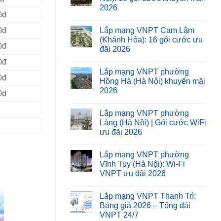
2026
0đ
Lắp mạng VNPT Cam Lâm
0đ
(Khánh Hòa): 16 gói cước ưu
0đ
đãi 2026
0đ
Lắp mạng VNPT phường
0đ
Hồng Hà (Hà Nội) khuyến mãi
2026
0đ
Lắp mạng VNPT phường
Láng (Hà Nội) | Gói cước WiFi
ưu đãi 2026
Lắp mạng VNPT phường
Vĩnh Tuy (Hà Nội): Wi-Fi
VNPT ưu đãi 2026
Lắp mạng VNPT Thanh Trì:
Bảng giá 2026 – Tổng đài
VNPT 24/7