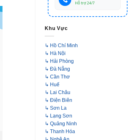
Hỗ trợ 24/7
Khu Vực
↳ Hồ Chí Minh
↳ Hà Nội
↳ Hải Phòng
↳ Đà Nẵng
↳ Cần Thơ
↳ Huế
↳ Lai Châu
↳ Điện Biên
↳ Sơn La
↳ Lạng Sơn
↳ Quảng Ninh
↳ Thanh Hóa
↳ Nghệ An