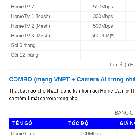
HomeTV 2
500Mbps
HomeTV 1 (Mesh)
300Mbps
HomeTV 2 (Mesh)
500Mbps
HomeTV 3 (Mesh)
500ULM(*)
Gói 6 tháng
Gói 12 tháng
Lưu ý: (i) 
COMBO (mạng VNPT + Camera AI trong nhà
Thật bất ngờ cho khách đăng ký nhóm gói Home Cam ở TP
cả thêm 1 mắt camera trong nhà.
BẢNG GI
TÊN GÓI
TỐC ĐỘ
GIÁ 
Home Cam 1
300Mbps