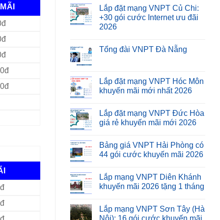
MÃI
Lắp đặt mạng VNPT Củ Chi:
+30 gói cước Internet ưu đãi
0đ
2026
0đ
Tổng đài VNPT Đà Nẵng
0đ
00đ
Lắp đặt mạng VNPT Hóc Môn
00đ
khuyến mãi mới nhất 2026
Lắp đặt mạng VNPT Đức Hòa
giá rẻ khuyến mãi mới 2026
Bảng giá VNPT Hải Phòng có
44 gói cước khuyến mãi 2026
ÃI
Lắp mạng VNPT Diên Khánh
khuyến mãi 2026 tặng 1 tháng
0đ
0đ
Lắp mạng VNPT Sơn Tây (Hà
Nội): 16 gói cước khuyến mãi
0đ