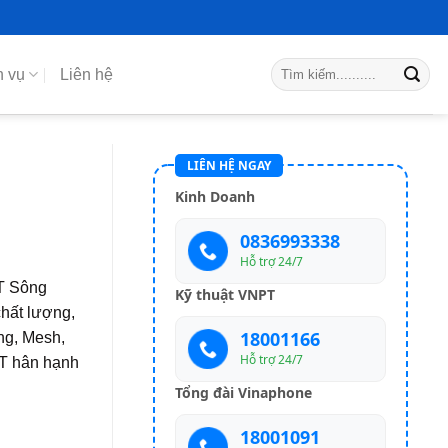
h vụ
Liên hệ
LIÊN HỆ NGAY
Kinh Doanh
0836993338
Hỗ trợ 24/7
PT Sông
Kỹ thuật VNPT
chất lượng,
18001166
ng, Mesh,
Hỗ trợ 24/7
PT hân hạnh
Tổng đài Vinaphone
18001091