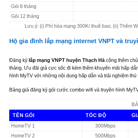
Gói 6 tháng
Gói 12 tháng
Lưu ý: (i) Phí hòa mạng 300K/ thuê bao; (ii) Thêm
Hộ gia đình lắp mạng internet VNPT và tru
Đăng ký
lắp mạng VNPT huyện Thạch Hà
cộng thêm chủ 
tháng. Ưu đãi giá cực sốc đi kèm thêm khuyến mãi hấp dẫ
hình MyTV với những nội dung hấp dẫn và trải nghiệm thú v
Bảng giá đăng ký gói cước combo wifi và truyền hình MyTV
BẢ
TÊN GÓI
TỐC ĐỘ
G
HomeTV 1
300Mbps
HomeTV 2
500Mbps