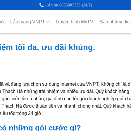
Liên hệ 0836993338 (24/7)
hủ
Lắp mạng VNPT
Truyền hình MyTV
Sản phẩm/ dịc
ệm tối đa, ưu đãi khủng.
ã và đang lựa chọn sử dụng internet của VNPT. Không chỉ là d
n Thạch Hà những trải nhiệm và nhiều ưu đãi. Quý khách hàng 
 gói cước từ cá nhân, gia đình cho tới gói doanh nghiệp giúp 
T Thạch Hà được thuận tiện và nhanh chóng nhất. Quý khách h
iêu tốc tròng 24 giờ.
ó những gói cước gì?