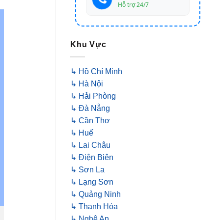
Hỗ trợ 24/7
Khu Vực
↳ Hồ Chí Minh
↳ Hà Nội
↳ Hải Phòng
↳ Đà Nẵng
↳ Cần Thơ
↳ Huế
↳ Lai Châu
↳ Điện Biên
↳ Sơn La
↳ Lạng Sơn
↳ Quảng Ninh
↳ Thanh Hóa
↳ Nghệ An