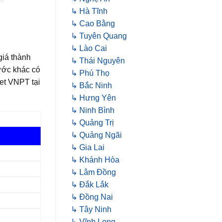
↳ Hà Tĩnh
↳ Cao Bằng
↳ Tuyên Quang
↳ Lào Cai
giá thành
↳ Thái Nguyên
cước khác có
↳ Phú Thọ
net VNPT tại
↳ Bắc Ninh
↳ Hưng Yên
↳ Ninh Bình
↳ Quảng Trị
↳ Quảng Ngãi
↳ Gia Lai
↳ Khánh Hòa
↳ Lâm Đồng
↳ Đắk Lắk
↳ Đồng Nai
↳ Tây Ninh
↳ Vĩnh Long