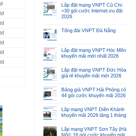
0đ
Lắp đặt mạng VNPT Củ Chi:
+30 gói cước Internet ưu đãi
0đ
2026
0đ
Tổng đài VNPT Đà Nẵng
0đ
0đ
Lắp đặt mạng VNPT Hóc Môn
0đ
khuyến mãi mới nhất 2026
0đ
Lắp đặt mạng VNPT Đức Hòa
giá rẻ khuyến mãi mới 2026
Bảng giá VNPT Hải Phòng có
44 gói cước khuyến mãi 2026
Lắp mạng VNPT Diên Khánh
khuyến mãi 2026 tặng 1 tháng
Lắp mạng VNPT Sơn Tây (Hà
Nội): 16 gói cước khuyến mãi