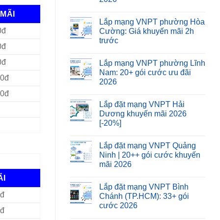
MÃI
Lắp mạng VNPT phường Hòa
0đ
Cường: Giá khuyến mãi 2h
trước
0đ
0đ
Lắp mạng VNPT phường Lĩnh
Nam: 20+ gói cước ưu đãi
00đ
2026
00đ
Lắp đặt mạng VNPT Hải
Dương khuyến mãi 2026
[-20%]
Lắp đặt mạng VNPT Quảng
Ninh | 20++ gói cước khuyến
mãi 2026
ÃI
Lắp đặt mạng VNPT Bình
0đ
Chánh (TP.HCM): 33+ gói
cước 2026
0đ