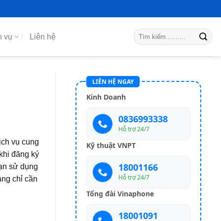
h vụ
Liên hệ
LIÊN HỆ NGAY
Kinh Doanh
0836993338
Hỗ trợ 24/7
ịch vụ cung
Kỹ thuật VNPT
khi đăng ký
18001166
bạn sử dụng
Hỗ trợ 24/7
àng chỉ cần
Tổng đài Vinaphone
18001091