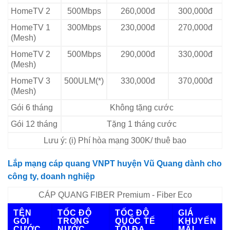
HomeTV 2
500Mbps
260,000đ
300,000đ
HomeTV 1
300Mbps
230,000đ
270,000đ
(Mesh)
HomeTV 2
500Mbps
290,000đ
330,000đ
(Mesh)
HomeTV 3
500ULM(*)
330,000đ
370,000đ
(Mesh)
Gói 6 tháng
Không tặng cước
Gói 12 tháng
Tặng 1 tháng cước
Lưu ý: (i) Phí hòa mạng 300K/ thuê bao
Lắp mạng cáp quang VNPT huyện Vũ Quang dành cho
công ty, doanh nghiệp
CÁP QUANG FIBER Premium - Fiber Eco
TÊN
TỐC ĐỘ
TỐC ĐỘ
GIÁ
GÓI
TRONG
QUỐC TẾ
KHUYẾN
CƯỚC
NƯỚC
TỐI ĐA
MÃI