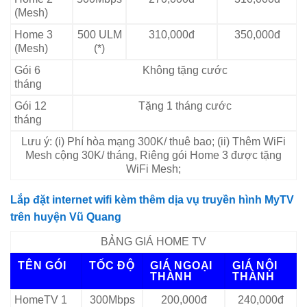
(Mesh)
Home 3
500 ULM
310,000đ
350,000đ
(Mesh)
(*)
Gói 6
Không tặng cước
tháng
Gói 12
Tặng 1 tháng cước
tháng
Lưu ý: (i) Phí hòa mạng 300K/ thuê bao; (ii) Thêm WiFi
Mesh cộng 30K/ tháng, Riêng gói Home 3 được tặng
WiFi Mesh;
Lắp đặt internet wifi kèm thêm dịa vụ truyền hình MyTV
trên huyện Vũ Quang
BẢNG GIÁ HOME TV
TÊN GÓI
TỐC ĐỘ
GIÁ NGOẠI
GIÁ NỘI
THÀNH
THÀNH
HomeTV 1
300Mbps
200,000đ
240,000đ