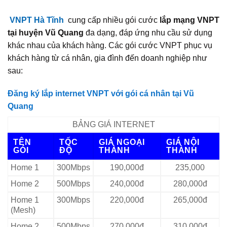
VNPT Hà Tĩnh
cung cấp nhiều gói cước
lắp mạng VNPT
tại huyện Vũ Quang
đa dạng, đáp ứng nhu cầu sử dụng
khác nhau của khách hàng. Các gói cước VNPT phục vụ
khách hàng từ cá nhân, gia đình đến doanh nghiệp như
sau:
Đăng ký lắp internet VNPT với gói cá nhân tại Vũ
Quang
BẢNG GIÁ INTERNET
TÊN
TỐC
GIÁ NGOẠI
GIÁ NỘI
GÓI
ĐỘ
THÀNH
THÀNH
Home 1
300Mbps
190,000đ
235,000
Home 2
500Mbps
240,000đ
280,000đ
Home 1
300Mbps
220,000đ
265,000đ
(Mesh)
Home 2
500Mbps
270,000đ
310,000đ