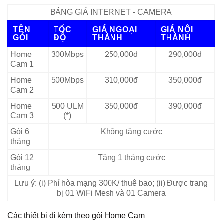
BẢNG GIÁ INTERNET - CAMERA
TÊN
TỐC
GIÁ NGOẠI
GIÁ NỘI
GÓI
ĐỘ
THÀNH
THÀNH
Home
300Mbps
250,000đ
290,000đ
Cam 1
Home
500Mbps
310,000đ
350,000đ
Cam 2
Home
500 ULM
350,000đ
390,000đ
Cam 3
(*)
Gói 6
Không tặng cước
tháng
Gói 12
Tặng 1 tháng cước
tháng
Lưu ý: (i) Phí hòa mạng 300K/ thuê bao; (ii) Được trang
bị 01 WiFi Mesh và 01 Camera
Các thiết bị đi kèm theo gói Home Cam