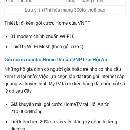
Gói 12 tháng
Tặng 1 tháng cước
Lưu ý: (i) Phí hòa mạng 300K/ thuê bao
Thiết bị đi kèm gói cước Home của VNPT
01 modem chính chuẩn Wi-Fi 6
Thiết bị Wi-Fi Mesh (theo gói cước)
Gói cước combo HomeTV của VNPT tại Hội An
Những hộ gia đình có người già hoặc trẻ nhỏ có nhu cầu
xem tivi tại nhà? Việc lựa chọn lắp đặt trọn gói Internet cáp
quang và truyền hình MyTV là ưu tiên hàng đầu bởi một số
lý do sau đây.
Giá khuyến mãi gói cước HomeTV tại Hội An từ
210.000đ/tháng
Tiết kiệm hơn 20% so với việc đăng ký riêng lẻ từng
dịch vụ