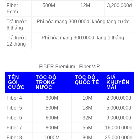
Fiber
500M
12M
3,200,000đ
Eco5
Trả trước
Phí hòa mạng 300.000đ, không tặng cước
6 tháng
Trả trước
Phí hòa mạng 300.000đ, tặng 1 tháng
12 tháng
FIBER Premium - Fiber VIP
TÊN
TỐC ĐỘ
TỐC ĐỘ
GIÁ
GÓI
TRONG
QUỐC TẾ
KHUYẾN
CƯỚC
NƯỚC
MÃI
Fiber 4
300M
10M
2,000,000đ
Fiber 5
500M
18M
5,000,000đ
Fiber 6
600M
32M
9,000,000đ
Fiber 7
800M
55M
16,000,000đ
Fiber 8
1000M
80M
25,000,000đ