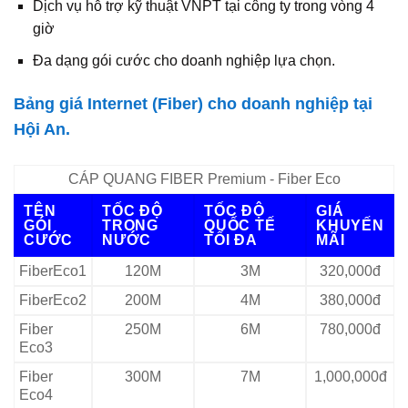
Dịch vụ hỗ trợ kỹ thuật VNPT tại công ty trong vòng 4
giờ
Đa dạng gói cước cho doanh nghiệp lựa chọn.
Bảng giá Internet (Fiber) cho doanh nghiệp tại
Hội An.
CÁP QUANG FIBER Premium - Fiber Eco
TÊN
TỐC ĐỘ
TỐC ĐỘ
GIÁ
GÓI
TRONG
QUỐC TẾ
KHUYẾN
CƯỚC
NƯỚC
TỐI ĐA
MÃI
FiberEco1
120M
3M
320,000đ
FiberEco2
200M
4M
380,000đ
Fiber
250M
6M
780,000đ
Eco3
Fiber
300M
7M
1,000,000đ
Eco4