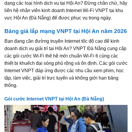
dạng các loại hình dịch vụ tại Hội An? Đừng chần chừ, hãy
liên hệ nhân viên kinh doanh Internet Wi-Fi VNPT tại khu
vực Hội An (Đà Nẵng) để được phục vụ trong ngày.
Bảng giá lắp mạng VNPT tại Hội An năm 2026
Bạn đang cần đường truyền Internet tốc độ cao để kinh
doanh dịch vụ giải trí tại Hội An? VNPT Đà Nẵng cung cấp
các gói cước Wi-Fi thế hệ mới chuẩn Wi-Fi 6 cùng các
thiết bị khuếch đại sóng phủ rộng và ổn định. Các gói cước
Internet VNPT đáp ứng được các nhu cầu xem phim, học
tập, làm việc, giải trí trực tuyến và không giới hạn băng
thông.
Gói cước Internet VNPT tại Hội An (Đà Nẵng)