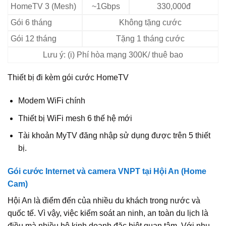
HomeTV 3 (Mesh)
~1Gbps
330,000đ
Gói 6 tháng
Không tặng cước
Gói 12 tháng
Tặng 1 tháng cước
Lưu ý: (i) Phí hòa mạng 300K/ thuê bao
Thiết bị đi kèm gói cước HomeTV
Modem WiFi chính
Thiết bị WiFi mesh 6 thế hệ mới
Tài khoản MyTV đăng nhập sử dụng được trên 5 thiết
bị.
Gói cước Internet và camera VNPT tại Hội An (Home
Cam)
Hội An là điểm đến của nhiều du khách trong nước và
quốc tế. Vì vậy, việc kiểm soát an ninh, an toàn du lịch là
điều mà nhiều hộ kinh doanh đặc biệt quan tâm. Với nhu