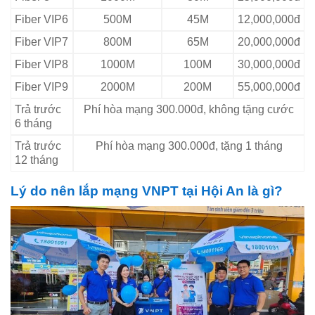
Fiber VIP6
500M
45M
12,000,000đ
Fiber VIP7
800M
65M
20,000,000đ
Fiber VIP8
1000M
100M
30,000,000đ
Fiber VIP9
2000M
200M
55,000,000đ
Trả trước
Phí hòa mạng 300.000đ, không tặng cước
6 tháng
Trả trước
Phí hòa mạng 300.000đ, tặng 1 tháng
12 tháng
Lý do nên lắp mạng VNPT tại Hội An là gì?