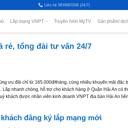
Liên hệ 0836993338 (24/7)
hủ
Lắp mạng VNPT
Truyền hình MyTV
Sản phẩm/ dịc
rẻ, tổng đài tư vấn 24/7
ng ưu đãi chỉ từ 165.000đ/tháng, cùng nhiều khuyến mãi đặc bi
 Lắp nhanh chóng, hỗ trợ cho khách hàng ở Quận Hải An có t
quý khách được nhân viên kinh doanh VNPT địa bàn Hải An liên
 khách đăng ký lắp mạng mới