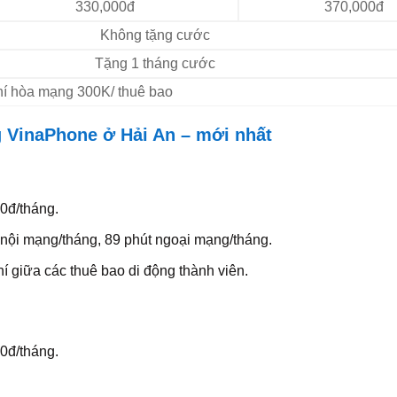
330,000đ
370,000đ
Không tặng cước
Tặng 1 tháng cước
Phí hòa mạng 300K/ thuê bao
g VinaPhone ở Hải An – mới nhất
0đ/tháng.
 nội mạng/tháng, 89 phút ngoại mạng/tháng.
í giữa các thuê bao di động thành viên.
0đ/tháng.