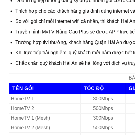
Doanh nghiệp không đăng ký được nhóm gói cước Comb
Thích hợp cho các khách hàng gia đình dùng internet v
So với gói chỉ mỗi internet wifi cá nhân, thì khách Hải
Truyền hình MyTV Nâng Cao Plus sẽ được APP trực tiếp 
Trường hợp tivi thường, khách hàng Quận Hải An được
Khi trực tiếp trải nghiệm, quý khách mới nắm được hết
Chắc chắn quý khách Hải An sẽ hài lòng với dịch vụ tr
BẢ
TÊN GÓI
TỐC ĐỘ
G
HomeTV 1
300Mbps
HomeTV 2
500Mbps
HomeTV 1 (Mesh)
300Mbps
HomeTV 2 (Mesh)
500Mbps