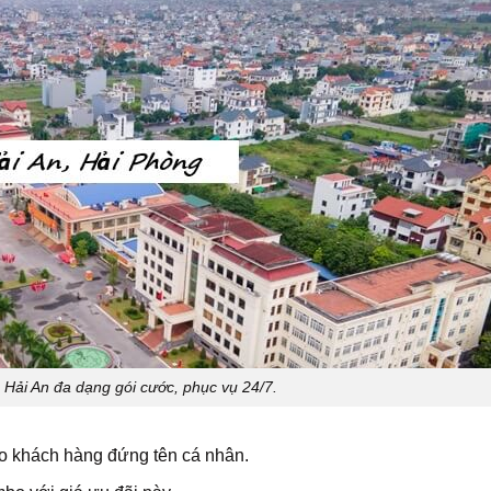
ải An đa dạng gói cước, phục vụ 24/7.
o khách hàng đứng tên cá nhân.