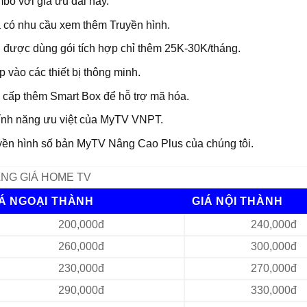
o với giá ưu đãi này.
à có nhu cầu xem thêm Truyền hình.
 An được dùng gói tích hợp chỉ thêm 25K-30K/tháng.
vào các thiết bị thông minh.
 cấp thêm Smart Box để hỗ trợ mã hóa.
 tính năng ưu việt của MyTV VNPT.
uyền hình số bản MyTV Nâng Cao Plus của chúng tôi.
NG GIÁ HOME TV
IÁ NGOẠI THÀNH
GIÁ NỘI THÀNH
200,000đ
240,000đ
260,000đ
300,000đ
230,000đ
270,000đ
290,000đ
330,000đ