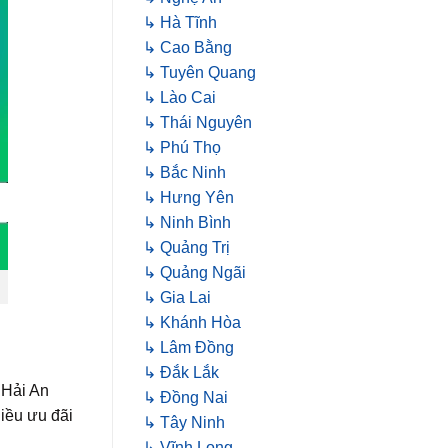
↳ Hà Tĩnh
↳ Cao Bằng
↳ Tuyên Quang
↳ Lào Cai
↳ Thái Nguyên
↳ Phú Thọ
↳ Bắc Ninh
↳ Hưng Yên
↳ Ninh Bình
↳ Quảng Trị
↳ Quảng Ngãi
↳ Gia Lai
↳ Khánh Hòa
↳ Lâm Đồng
↳ Đắk Lắk
 Hải An
↳ Đồng Nai
iều ưu đãi
↳ Tây Ninh
↳ Vĩnh Long