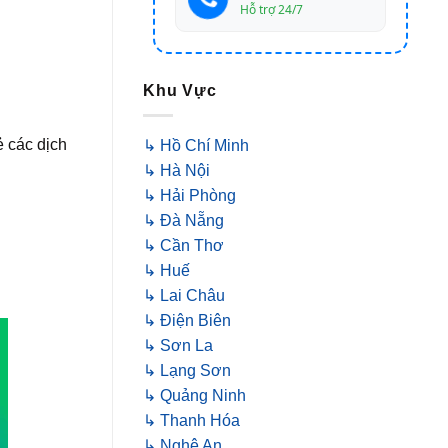
Hỗ trợ 24/7
Khu Vực
ẻ các dịch
↳ Hồ Chí Minh
↳ Hà Nội
↳ Hải Phòng
↳ Đà Nẵng
↳ Cần Thơ
↳ Huế
↳ Lai Châu
↳ Điện Biên
↳ Sơn La
↳ Lạng Sơn
↳ Quảng Ninh
↳ Thanh Hóa
↳ Nghệ An