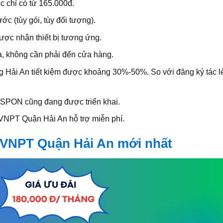
 chỉ có từ 165.000đ.
c (tùy gói, tùy đối tượng).
ợc nhận thiết bị tương ứng.
à, không cần phải đến cửa hàng.
g Hải An tiết kiệm được khoảng 30%-50%. So với đăng ký tác l
XGSPON cũng đang được triển khai.
 VNPT Quận Hải An hỗ trợ miễn phí.
t VNPT Quận Hải An mới nhất