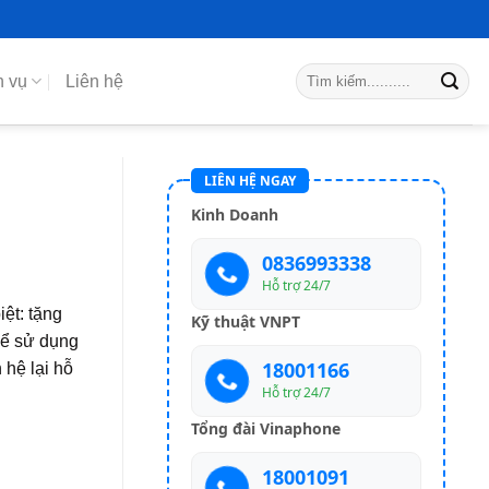
h vụ
Liên hệ
LIÊN HỆ NGAY
Kinh Doanh
0836993338
Hỗ trợ 24/7
ệt: tặng
Kỹ thuật VNPT
hể sử dụng
18001166
 hệ lại hỗ
Hỗ trợ 24/7
Tổng đài Vinaphone
18001091