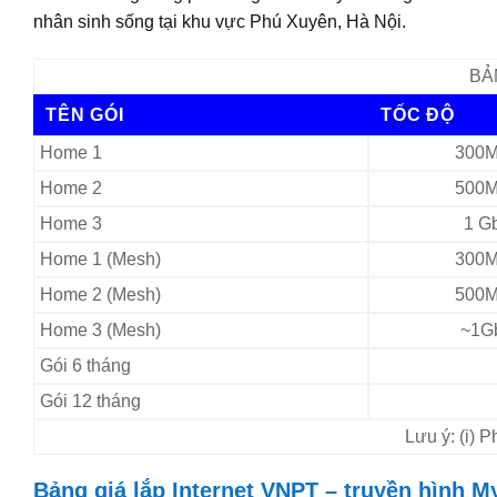
nhân sinh sống tại khu vực Phú Xuyên, Hà Nội.
BẢ
TÊN GÓI
TỐC ĐỘ
Home 1
300M
Home 2
500M
Home 3
1 G
Home 1 (Mesh)
300M
Home 2 (Mesh)
500M
Home 3 (Mesh)
~1G
Gói 6 tháng
Gói 12 tháng
Lưu ý: (i) 
Bảng giá lắp Internet VNPT – truyền hình M