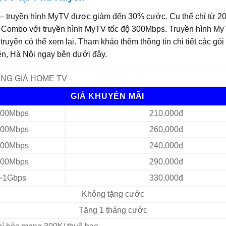
et – truyền hình MyTV được giảm đến 30% cước. Cụ thể chỉ từ 2
gói Combo với truyền hình MyTV tốc độ 300Mbps. Truyền hình My
im truyện có thể xem lại. Tham khảo thêm thông tin chi tiết các gó
, Hà Nội ngay bên dưới đây.
NG GIÁ HOME TV
GIÁ KHUYẾN MÃI
00Mbps
210,000đ
00Mbps
260,000đ
00Mbps
240,000đ
00Mbps
290,000đ
~1Gbps
330,000đ
Không tặng cước
Tặng 1 tháng cước