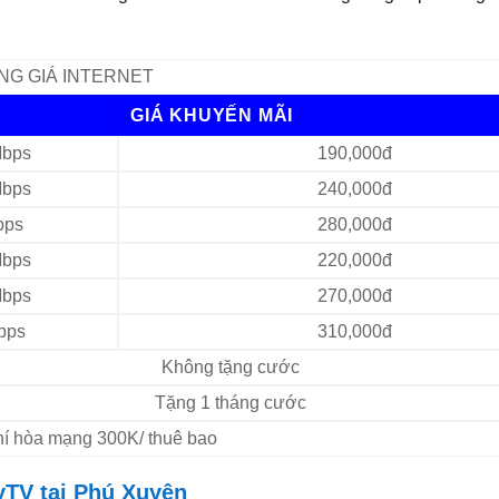
NG GIÁ INTERNET
GIÁ KHUYẾN MÃI
bps
190,000đ
bps
240,000đ
bps
280,000đ
bps
220,000đ
bps
270,000đ
bps
310,000đ
Không tặng cước
Tặng 1 tháng cước
Phí hòa mạng 300K/ thuê bao
yTV tại Phú Xuyên