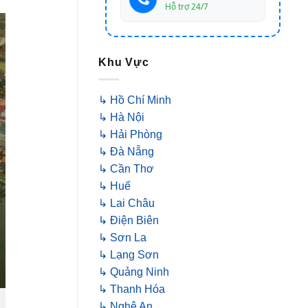
Hỗ trợ 24/7
Khu Vực
↳ Hồ Chí Minh
↳ Hà Nội
↳ Hải Phòng
↳ Đà Nẵng
↳ Cần Thơ
↳ Huế
↳ Lai Châu
↳ Điện Biên
↳ Sơn La
↳ Lạng Sơn
↳ Quảng Ninh
↳ Thanh Hóa
↳ Nghệ An