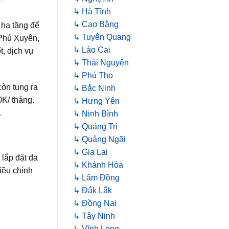
↳ Hà Tĩnh
↳ Cao Bằng
 hạ tầng để
↳ Tuyên Quang
Phú Xuyên,
↳ Lào Cai
, dịch vụ
↳ Thái Nguyên
↳ Phú Thọ
còn tung ra
↳ Bắc Ninh
0K/ tháng.
↳ Hưng Yên
.
↳ Ninh Bình
↳ Quảng Trị
↳ Quảng Ngãi
↳ Gia Lai
 lắp đặt đa
↳ Khánh Hòa
iều chính
↳ Lâm Đồng
↳ Đắk Lắk
↳ Đồng Nai
↳ Tây Ninh
↳ Vĩnh Long