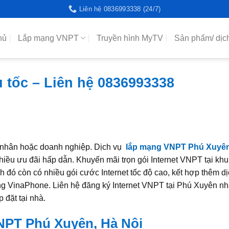
Liên hệ 0836993338 (24/7)
hủ
Lắp mạng VNPT
Truyền hình MyTV
Sản phẩm/ dịc
tốc – Liên hệ 0836993338
cá nhân hoặc doanh nghiệp. Dịch vụ
lắp mạng VNPT Phú Xuyê
nhiều ưu đãi hấp dẫn. Khuyến mãi trọn gói Internet VNPT tại kh
 đó còn có nhiều gói cước Internet tốc độ cao, kết hợp thêm dị
g VinaPhone. Liên hệ đăng ký Internet VNPT tại Phú Xuyên nh
 đặt tại nhà.
NPT Phú Xuyên, Hà Nội