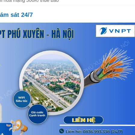
Phí hòa mạng 300K/ thuê bao
ám sát 24/7