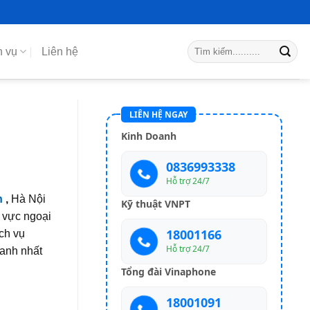
h vụ
Liên hệ
LIÊN HỆ NGAY
Kinh Doanh
0836993338
Hỗ trợ 24/7
n
,
Hà Nội
Kỹ thuật VNPT
u vực ngoại
18001166
ch vụ
Hỗ trợ 24/7
anh nhất
Tổng đài Vinaphone
18001091