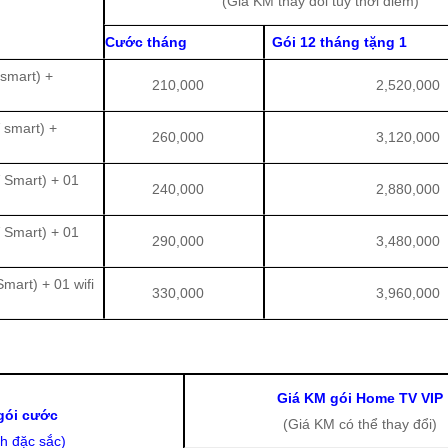
(Giá KM thay đổi tùy thời điểm)
Cước tháng
Gói 12 tháng tặng 1
smart) +
210,000
2,520,000
 smart) +
260,000
3,120,000
 Smart) + 01
240,000
2,880,000
 Smart) + 01
290,000
3,480,000
art) + 01 wifi
330,000
3,960,000
Giá KM gói Home TV VIP
gói cước
(Giá KM có thể thay đổi)
nh đặc sắc)