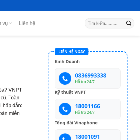
h vụ
Liên hệ
LIÊN HỆ NGAY
Kinh Doanh
0836993338
Hỗ trợ 24/7
Hòa? VNPT
Kỹ thuật VNPT
 cũ.
Toàn
18001166
i hấp dẫn:
Hỗ trợ 24/7
toàn miễn
Tổng đài Vinaphone
18001091