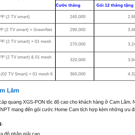
Cước tháng
Gói 12 tháng tặng
PP (2 TV smart)
240,000
2,880,
P (2 TV smart) + GreenNet
290,000
3,480,
PP (2 TV smart) + 01 mesh
270,000
3,240,
PP (2 TV smart) & 01 mesh
320,000
3,840,
(02 TV Smart) + 01 mesh 6
360,000
4,320,
Cam Lâm
áp quang XGS-PON tốc độ cao cho khách hàng ở Cam Lâm. Ng
bộ, VNPT mang đến gói cước Home Cam tích hợp kèm những ưu đã
g
.
a độ phân giải cao.