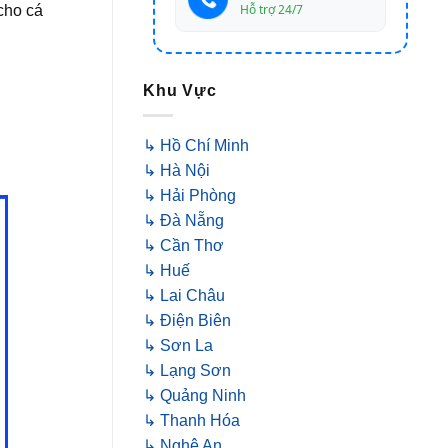
Hỗ trợ 24/7
cho cá
Khu Vực
↳ Hồ Chí Minh
↳ Hà Nội
↳ Hải Phòng
↳ Đà Nẵng
↳ Cần Thơ
↳ Huế
↳ Lai Châu
↳ Điện Biên
↳ Sơn La
↳ Lạng Sơn
↳ Quảng Ninh
↳ Thanh Hóa
↳ Nghệ An