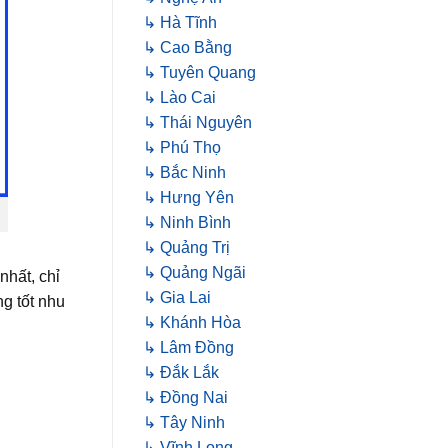
↳ Hà Tĩnh
↳ Cao Bằng
↳ Tuyên Quang
↳ Lào Cai
↳ Thái Nguyên
↳ Phú Thọ
↳ Bắc Ninh
↳ Hưng Yên
↳ Ninh Bình
↳ Quảng Trị
↳ Quảng Ngãi
nhất, chỉ
↳ Gia Lai
g tốt nhu
↳ Khánh Hòa
↳ Lâm Đồng
↳ Đắk Lắk
↳ Đồng Nai
↳ Tây Ninh
↳ Vĩnh Long