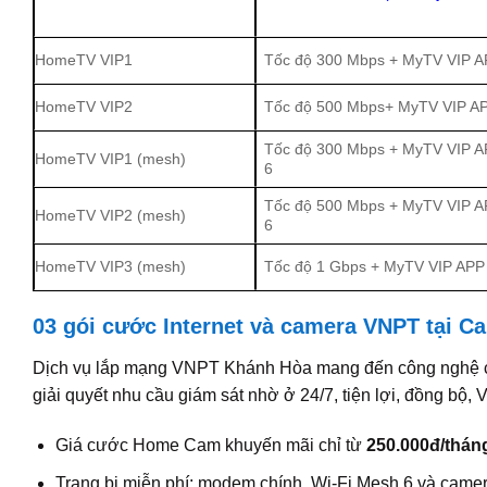
HomeTV VIP1
Tốc độ 300 Mbps + MyTV VIP A
HomeTV VIP2
Tốc độ 500 Mbps+ MyTV VIP AP
Tốc độ 300 Mbps + MyTV VIP A
HomeTV VIP1 (mesh)
6
Tốc độ 500 Mbps + MyTV VIP A
HomeTV VIP2 (mesh)
6
HomeTV VIP3 (mesh)
Tốc độ 1 Gbps + MyTV VIP APP 
03 gói cước Internet và camera VNPT tại 
Dịch vụ lắp mạng VNPT Khánh Hòa mang đến công nghệ c
giải quyết nhu cầu giám sát nhờ ở 24/7, tiện lợi, đồng 
Giá cước Home Cam khuyến mãi chỉ từ
250.000đ/thán
Trang bị miễn phí: modem chính, Wi-Fi Mesh 6 và camer