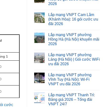
2026
Lắp mạng VNPT Cam Lâm
(Khánh Hòa): 16 gói cước ưu
đãi 2026
Lắp mạng VNPT phường
Hồng Hà (Hà Nội) khuyến mãi
M
2026
Lắp mạng VNPT phường
ặng 1
Láng (Hà Nội) | Gói cước WiFi
ưu đãi 2026
0
Lắp mạng VNPT phường
0
Vĩnh Tuy (Hà Nội): Wi-Fi
VNPT ưu đãi 2026
0
Lắp mạng VNPT Thanh Trì:
Bảng giá 2026 – Tổng đài
VNPT 24/7
ói cước