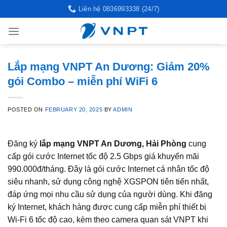
Skip
Liên hệ 0836993338 (24/7)
to
content
Lắp mạng VNPT An Dương: Giảm 20%
gói Combo – miễn phí WiFi 6
POSTED ON
FEBRUARY 20, 2025
BY
ADMIN
Đăng ký
lắp mạng VNPT An Dương, Hải Phòng
cung
cấp gói cước Internet tốc độ 2.5 Gbps giá khuyến mãi
990.000đ/tháng. Đây là gói cước Internet cá nhân tốc độ
siêu nhanh, sử dụng công nghệ XGSPON tiên tiến nhất,
đáp ứng mọi nhu cầu sử dụng của người dùng. Khi đăng
ký Internet, khách hàng được cung cấp miễn phí thiết bị
Wi-Fi 6 tốc độ cao, kèm theo camera quan sát VNPT khi