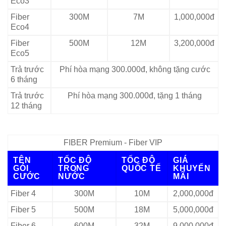
Eco3
Fiber
300M
7M
1,000,000đ
Eco4
Fiber
500M
12M
3,200,000đ
Eco5
Trả trước
Phí hòa mạng 300.000đ, không tặng cước
6 tháng
Trả trước
Phí hòa mạng 300.000đ, tặng 1 tháng
12 tháng
FIBER Premium - Fiber VIP
TÊN
TỐC ĐỘ
TỐC ĐỘ
GIÁ
GÓI
TRONG
QUỐC TẾ
KHUYẾN
CƯỚC
NƯỚC
MÃI
Fiber 4
300M
10M
2,000,000đ
Fiber 5
500M
18M
5,000,000đ
Fiber 6
600M
32M
9,000,000đ