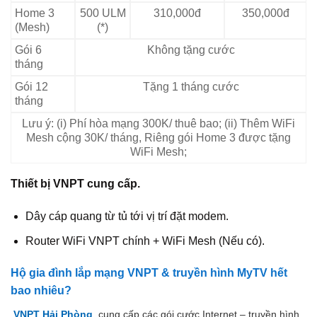
Home 3
500 ULM
310,000đ
350,000đ
(Mesh)
(*)
Gói 6
Không tặng cước
tháng
Gói 12
Tặng 1 tháng cước
tháng
Lưu ý: (i) Phí hòa mạng 300K/ thuê bao; (ii) Thêm WiFi
Mesh cộng 30K/ tháng, Riêng gói Home 3 được tặng
WiFi Mesh;
Thiết bị VNPT cung cấp.
Dây cáp quang từ tủ tới vị trí đặt modem.
Router WiFi VNPT chính + WiFi Mesh (Nếu có).
Hộ gia đình lắp mạng VNPT & truyền hình MyTV hết
bao nhiêu?
VNPT Hải Phòng
cung cấp các gói cước Internet – truyền hình