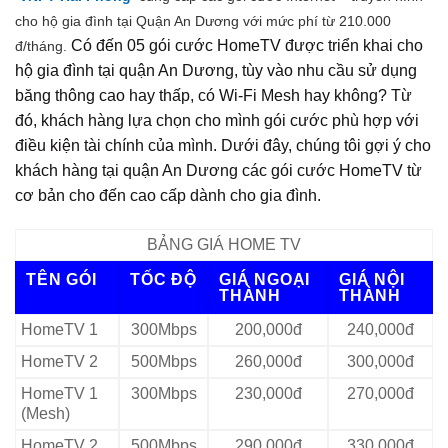
cho hộ gia đình tại Quận An Dương với mức phí từ 210.000
Có đến 05 gói cước HomeTV được triển khai cho
đ/tháng.
hộ gia đình tại quận An Dương, tùy vào nhu cầu sử dụng
băng thông cao hay thấp, có Wi‑Fi Mesh hay không? Từ
đó, khách hàng lựa chọn cho mình gói cước phù hợp với
điều kiện tài chính của mình. Dưới đây, chúng tôi gợi ý cho
khách hàng tại quận An Dương các gói cước HomeTV từ
cơ bản cho đến cao cấp dành cho gia đình.
BẢNG GIÁ HOME TV
TÊN GÓI
TỐC ĐỘ
GIÁ NGOẠI
GIÁ NỘI
THÀNH
THÀNH
HomeTV 1
300Mbps
200,000đ
240,000đ
HomeTV 2
500Mbps
260,000đ
300,000đ
HomeTV 1
300Mbps
230,000đ
270,000đ
(Mesh)
HomeTV 2
500Mbps
290,000đ
330,000đ