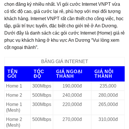
chọn đăng ký nhiều nhất. Vì gói cước Internet VNPT vừa
có tốc độ cao, giá cước lại rẻ, phù hợp với mọi đối tượng
khách hàng. Internet VNPT rất cần thiết cho công việc, học
tập, giải trí trực tuyến, đặc biệt cho giới trẻ ở An Dương.
Dưới đây là danh sách các gói cước Internet (Home) giá rẻ
phục vụ khách hàng ở khu vực An Dương “Vui lòng xem
cột ngoại thành”.
BẢNG GIÁ INTERNET
TÊN
TỐC
GIÁ NGOẠI
GIÁ NỘI
GÓI
ĐỘ
THÀNH
THÀNH
Home 1
300Mbps
190,000đ
235,000
Home 2
500Mbps
240,000đ
280,000đ
Home 1
300Mbps
220,000đ
265,000đ
(Mesh)
Home 2
500Mbps
270,000đ
310,000đ
(Mesh)