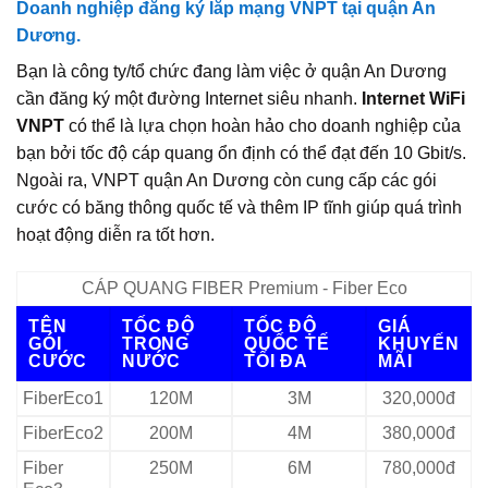
Doanh nghiệp đăng ký lắp mạng VNPT tại quận An
Dương.
Bạn là công ty/tổ chức đang làm việc ở quận An Dương
cần đăng ký một đường Internet siêu nhanh.
Internet WiFi
VNPT
có thể là lựa chọn hoàn hảo cho doanh nghiệp của
bạn bởi tốc độ cáp quang ổn định có thể đạt đến 10 Gbit/s.
Ngoài ra, VNPT quận An Dương còn cung cấp các gói
cước có băng thông quốc tế và thêm IP tĩnh giúp quá trình
hoạt động diễn ra tốt hơn.
CÁP QUANG FIBER Premium - Fiber Eco
TÊN
TỐC ĐỘ
TỐC ĐỘ
GIÁ
GÓI
TRONG
QUỐC TẾ
KHUYẾN
CƯỚC
NƯỚC
TỐI ĐA
MÃI
FiberEco1
120M
3M
320,000đ
FiberEco2
200M
4M
380,000đ
Fiber
250M
6M
780,000đ