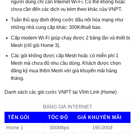
người dùng chỉ cần Internet Wi‑Fi. Có thể không hoặc
chưa cần đến các dịch vụ kèm theo khác của VNPT.
Tuân thủ quy định đóng cước đấu nối hòa mạng như
những nhà cung cấp khác: 300K/thuê bao.
Cấp modem Wi‑Fi giúp chạy được 2 băng tần và thiết bị
Mesh (chỉ gói Home 3).
Các gói không được cấp Mesh hoặc có miễn phí 1
Mesh mà chưa đủ nhu cầu dùng. Khách được chọn
đăng ký mua thêm Mesh với giá khuyến mãi hàng
tháng.
Danh sách các gói cước VNPT tại Vĩnh Linh (Home)
BẢNG GIÁ INTERNET
TÊN GÓI
TỐC ĐỘ
GIÁ KHUYẾN MÃI
Home 1
300Mbps
190,000đ