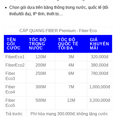
Chọn gói dựa trên băng thông trong nước, quốc tế (tối
thiểu/tối đa), IP tĩnh, thiết bị…
CÁP QUANG FIBER Premium - Fiber Eco
TÊN
TỐC ĐỘ
TỐC ĐỘ
GIÁ
GÓI
TRONG
QUỐC TẾ
KHUYẾN
CƯỚC
NƯỚC
TỐI ĐA
MÃI
FiberEco1
120M
3M
320,000đ
FiberEco2
200M
4M
380,000đ
Fiber
250M
6M
780,000đ
Eco3
Fiber
300M
7M
1,000,000đ
Eco4
Fiber
500M
12M
3,200,000đ
Eco5
Trả trước
Phí hòa mạng 300.000đ, không tặng cước