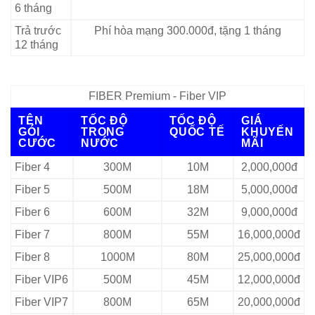
6 tháng
Trả trước
Phí hòa mạng 300.000đ, tặng 1 tháng
12 tháng
FIBER Premium - Fiber VIP
TÊN
TỐC ĐỘ
TỐC ĐỘ
GIÁ
GÓI
TRONG
QUỐC TẾ
KHUYẾN
CƯỚC
NƯỚC
MÃI
Fiber 4
300M
10M
2,000,000đ
Fiber 5
500M
18M
5,000,000đ
Fiber 6
600M
32M
9,000,000đ
Fiber 7
800M
55M
16,000,000đ
Fiber 8
1000M
80M
25,000,000đ
Fiber VIP6
500M
45M
12,000,000đ
Fiber VIP7
800M
65M
20,000,000đ