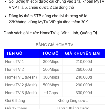
Số lượng thiết bị được cài chung vào 1 tài khoản MyTV
VNPT là 5, chiếu được 2 cái đồng thời.
Đăng ký thêm STB dùng cho tivi thường sẽ là
22K/tháng, dùng MyTV VIP giá tăng thêm 30K.
Danh sách gói cước HomeTV tại Vĩnh Linh, Quảng Trị
BẢNG GIÁ HOME TV
TÊN GÓI
TỐC ĐỘ
GIÁ KHUYẾN MÃI
HomeTV 1
300Mbps
210,000đ
HomeTV 2
500Mbps
260,000đ
HomeTV 1 (Mesh)
300Mbps
240,000đ
HomeTV 2 (Mesh)
500Mbps
290,000đ
HomeTV 3 (Mesh)
~1Gbps
330,000đ
Gói 6 tháng
Không tặng cước
Gói 12 tháng
Tặng 1 tháng cước