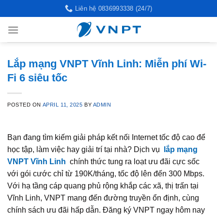
Skip
Liên hệ 0836993338 (24/7)
to
content
Lắp mạng VNPT Vĩnh Linh: Miễn phí Wi-
Fi 6 siêu tốc
POSTED ON
APRIL 11, 2025
BY
ADMIN
Bạn đang tìm kiếm giải pháp kết nối Internet tốc độ cao để
học tập, làm việc hay giải trí tại nhà? Dịch vụ
lắp mạng
VNPT Vĩnh Linh
chính thức tung ra loạt ưu đãi cực sốc
với gói cước chỉ từ 190K/tháng, tốc độ lên đến 300 Mbps.
Với hạ tầng cáp quang phủ rộng khắp các xã, thị trấn tại
Vĩnh Linh, VNPT mang đến đường truyền ổn định, cùng
chính sách ưu đãi hấp dẫn. Đăng ký VNPT ngay hôm nay