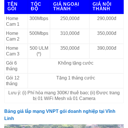
TÊN
TỐC
GIÁ NGOẠI
GIÁ NỘI
GÓI
ĐỘ
THÀNH
THÀNH
Home
300Mbps
250,000đ
290,000đ
Cam 1
Home
500Mbps
310,000đ
350,000đ
Cam 2
Home
500 ULM
350,000đ
390,000đ
Cam 3
(*)
Gói 6
Không tặng cước
tháng
Gói 12
Tặng 1 tháng cước
tháng
Lưu ý: (i) Phí hòa mạng 300K/ thuê bao; (ii) Được trang
bị 01 WiFi Mesh và 01 Camera
Bảng giá lắp mạng VNPT gói doanh nghiệp tại Vĩnh
Linh