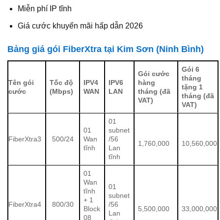
Miễn phí IP tĩnh
Giá cước khuyến mãi hấp dẫn 2026
Bảng giá gói FiberXtra tại Kim Sơn (Ninh Bình)
Gói 6
Gói cước
tháng
Tên gói
Tốc độ
IPV4
IPV6
hàng
tặng 1
cước
(Mbps)
WAN
LAN
tháng (đã
tháng (đã
VAT)
VAT)
01
01
subnet
FiberXtra3
500/24
Wan
/56
1,760,000
10,560,000
tĩnh
Lan
tĩnh
01
Wan
01
tĩnh
subnet
+ 1
FiberXtra4
800/30
/56
Block
5,500,000
33,000,000
Lan
08