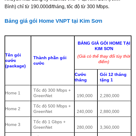
Bình) chỉ từ 190.000đ/tháng, tốc độ từ 300 Mbps.
Bảng giá gói Home VNPT tại Kim Sơn
BẢNG GIÁ GÓI HOME TẠI
KIM SƠN
Tên gói
(Giá có thể thay đổi tùy thời
Thành phần gói
cước
điểm)
cước
(package)
Cước
Gói 12 tháng
tháng
tặng 1
Tốc độ 300 Mbps +
Home 1
GreenNet
190,000
2,280,000
Tốc độ 500 Mbps +
Home 2
GreenNet
240,000
2,880,000
Tốc độ 1 Gbps +
Home 3
GreenNet
280,000
3,360,000