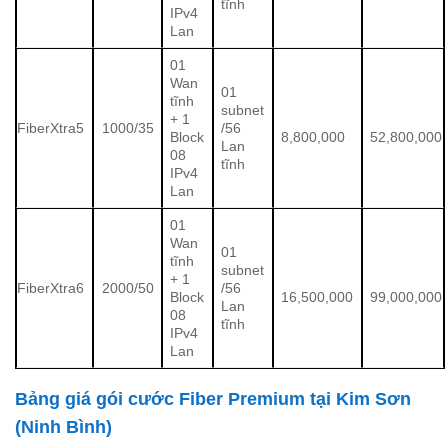
tĩnh
IPv4
Lan
01
Wan
01
tĩnh
subnet
+ 1
FiberXtra5
1000/35
/56
Block
8,800,000
52,800,000
Lan
08
tĩnh
IPv4
Lan
01
Wan
01
tĩnh
subnet
+ 1
FiberXtra6
2000/50
/56
Block
16,500,000
99,000,000
Lan
08
tĩnh
IPv4
Lan
Bảng giá gói cước Fiber Premium tại Kim Sơn
(Ninh Bình)