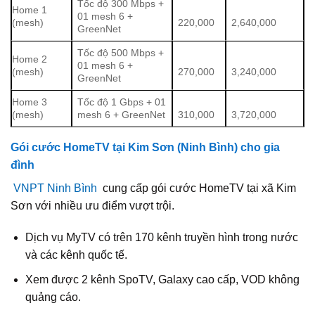
Tốc độ 300 Mbps +
Home 1
01 mesh 6 +
(mesh)
220,000
2,640,000
GreenNet
Tốc độ 500 Mbps +
Home 2
01 mesh 6 +
(mesh)
270,000
3,240,000
GreenNet
Home 3
Tốc độ 1 Gbps + 01
(mesh)
mesh 6 + GreenNet
310,000
3,720,000
Gói cước HomeTV tại Kim Sơn (Ninh Bình) cho gia
đình
VNPT Ninh Bình
cung cấp gói cước HomeTV tại xã Kim
Sơn với nhiều ưu điểm vượt trội.
Dịch vụ MyTV có trên 170 kênh truyền hình trong nước
và các kênh quốc tế.
Xem được 2 kênh SpoTV, Galaxy cao cấp, VOD không
quảng cáo.