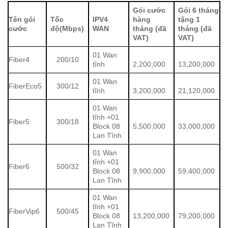
Gói cước
Gói 6 tháng
Tên gói
Tốc
IPV4
hàng
tặng 1
cước
độ(Mbps)
WAN
tháng (đã
tháng (đã
VAT)
VAT)
01 Wan
Fiber4
200/10
tĩnh
2,200,000
13,200,000
01 Wan
FiberEco5
300/12
tĩnh
3,200,000
21,120,000
01 Wan
tĩnh +01
Fiber5
300/18
Block 08
5,500,000
33,000,000
Lan Tĩnh
01 Wan
tĩnh +01
Fiber6
500/32
Block 08
9,900,000
59,400,000
Lan Tĩnh
01 Wan
tĩnh +01
FiberVip6
500/45
Block 08
13,200,000
79,200,000
Lan Tĩnh